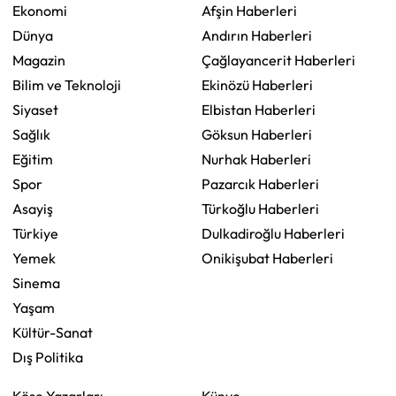
Ekonomi
Afşin Haberleri
Dünya
Andırın Haberleri
Magazin
Çağlayancerit Haberleri
Bilim ve Teknoloji
Ekinözü Haberleri
Siyaset
Elbistan Haberleri
Sağlık
Göksun Haberleri
Eğitim
Nurhak Haberleri
Spor
Pazarcık Haberleri
Asayiş
Türkoğlu Haberleri
Türkiye
Dulkadiroğlu Haberleri
Yemek
Onikişubat Haberleri
Sinema
Yaşam
Kültür-Sanat
Dış Politika
Köşe Yazarları
Künye