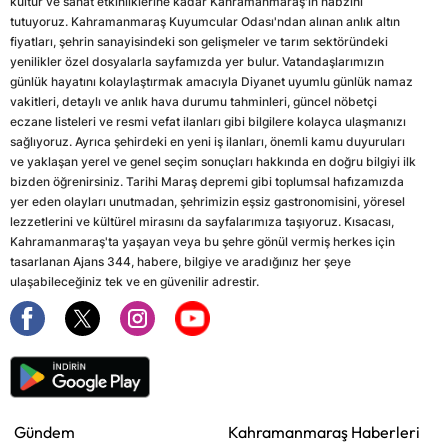
kültür ve sanat etkinliklerine kadar Kahramanmaraş'ın nabzını
tutuyoruz. Kahramanmaraş Kuyumcular Odası'ndan alınan anlık altın
fiyatları, şehrin sanayisindeki son gelişmeler ve tarım sektöründeki
yenilikler özel dosyalarla sayfamızda yer bulur. Vatandaşlarımızın
günlük hayatını kolaylaştırmak amacıyla Diyanet uyumlu günlük namaz
vakitleri, detaylı ve anlık hava durumu tahminleri, güncel nöbetçi
eczane listeleri ve resmi vefat ilanları gibi bilgilere kolayca ulaşmanızı
sağlıyoruz. Ayrıca şehirdeki en yeni iş ilanları, önemli kamu duyuruları
ve yaklaşan yerel ve genel seçim sonuçları hakkında en doğru bilgiyi ilk
bizden öğrenirsiniz. Tarihi Maraş depremi gibi toplumsal hafızamızda
yer eden olayları unutmadan, şehrimizin eşsiz gastronomisini, yöresel
lezzetlerini ve kültürel mirasını da sayfalarımıza taşıyoruz. Kısacası,
Kahramanmaraş'ta yaşayan veya bu şehre gönül vermiş herkes için
tasarlanan Ajans 344, habere, bilgiye ve aradığınız her şeye
ulaşabileceğiniz tek ve en güvenilir adrestir.
Gündem
Kahramanmaraş Haberleri