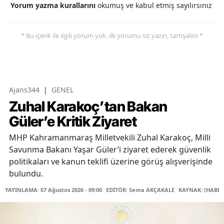
Yorum yazma kurallarını
okumuş ve kabul etmiş sayılırsınız
* Bu içerik ile ilgili yorum yok, ilk yorumu siz yazın, tartışalım *
Ajans344
|
GENEL
Zuhal Karakoç’tan Bakan
Güler’e Kritik Ziyaret
MHP Kahramanmaraş Milletvekili Zuhal Karakoç, Milli
Savunma Bakanı Yaşar Güler’i ziyaret ederek güvenlik
politikaları ve kanun teklifi üzerine görüş alışverişinde
bulundu.
YAYINLAMA: 07 Ağustos 2026 - 09:00
EDİTÖR: Sema AKÇAKALE
KAYNAK: (HABER