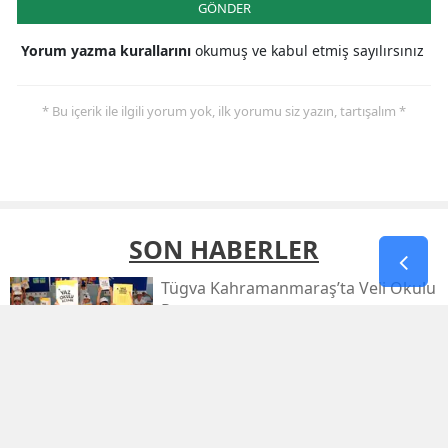
GÖNDER
Yorum yazma kurallarını
okumuş ve kabul etmiş sayılırsınız
* Bu içerik ile ilgili yorum yok, ilk yorumu siz yazın, tartışalım *
SON HABERLER
Tügva Kahramanmaraş’ta Veli Okulu
Programı
Deaş’a Dev Operasyon: 30 İlde 104
Şüpheli Yakalandı