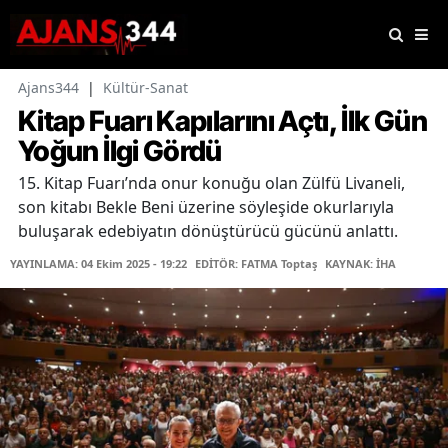
Ajans344
|
Kültür-Sanat
Kitap Fuarı Kapılarını Açtı, İlk Gün
Yoğun İlgi Gördü
15. Kitap Fuarı’nda onur konuğu olan Zülfü Livaneli,
son kitabı Bekle Beni üzerine söyleşide okurlarıyla
buluşarak edebiyatın dönüştürücü gücünü anlattı.
YAYINLAMA: 04 Ekim 2025 - 19:22
EDİTÖR: FATMA Toptaş
KAYNAK: İHA