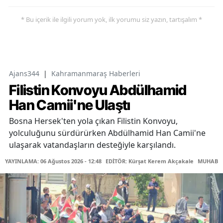
* Bu içerik ile ilgili yorum yok, ilk yorumu siz yazın, tartışalım *
Ajans344
|
Kahramanmaraş Haberleri
Filistin Konvoyu Abdülhamid
Han Camii'ne Ulaştı
Bosna Hersek'ten yola çıkan Filistin Konvoyu,
yolculuğunu sürdürürken Abdülhamid Han Camii'ne
ulaşarak vatandaşların desteğiyle karşılandı.
YAYINLAMA: 06 Ağustos 2026 - 12:48
EDİTÖR: Kürşat Kerem Akçakale
MUHABİR: