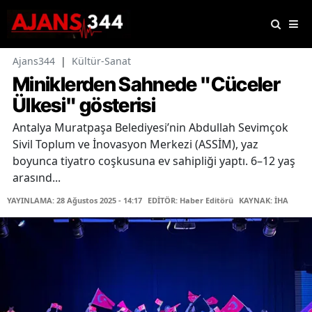
Ajans344
|
Kültür-Sanat
Miniklerden Sahnede "Cüceler
Ülkesi" gösterisi
Antalya Muratpaşa Belediyesi’nin Abdullah Sevimçok
Sivil Toplum ve İnovasyon Merkezi (ASSİM), yaz
boyunca tiyatro coşkusuna ev sahipliği yaptı. 6–12 yaş
arasınd...
YAYINLAMA: 28 Ağustos 2025 - 14:17
EDİTÖR: Haber Editörü
KAYNAK: İHA