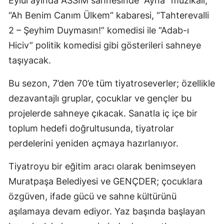
Eylül ayında ASSİM sahnesinde “Ayna” müzikali,
“Ah Benim Canım Ülkem” kabaresi, “Tahterevalli
2 – Şeyhim Duymasın!” komedisi ile “Adab-ı
Hiciv” politik komedisi gibi gösterileri sahneye
taşıyacak.
Bu sezon, 7’den 70’e tüm tiyatroseverler; özellikle
dezavantajlı gruplar, çocuklar ve gençler bu
projelerde sahneye çıkacak. Sanatla iç içe bir
toplum hedefi doğrultusunda, tiyatrolar
perdelerini yeniden açmaya hazırlanıyor.
Tiyatroyu bir eğitim aracı olarak benimseyen
Muratpaşa Belediyesi ve GENÇDER; çocuklara
özgüven, ifade gücü ve sahne kültürünü
aşılamaya devam ediyor. Yaz başında başlayan