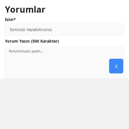
Yorumlar
İsim*
Yorum Yazın (500 Karakter)
GÖNDER
Yorum yazma kurallarını
okumuş ve kabul etmiş sayılırsınız
* Bu içerik ile ilgili yorum yok, ilk yorumu siz yazın, tartışalım *