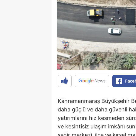
Face
Kahramanmaraş Büyükşehir Bele
daha güçlü ve daha güvenli ha
yatırımlarını hız kesmeden sür
ve kesintisiz ulaşım imkânı su
şehir merkezi, ilçe ve kırsal ma