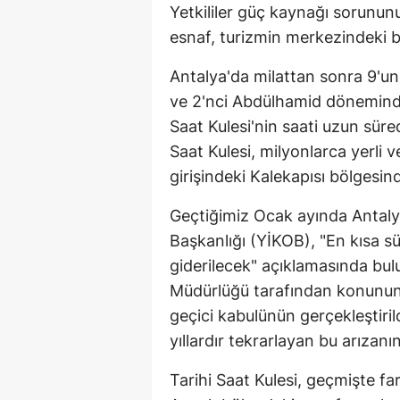
Yetkililer güç kaynağı sorunun
esnaf, turizmin merkezindeki b
Antalya'da milattan sonra 9'u
ve 2'nci Abdülhamid döneminde
Saat Kulesi'nin saati uzun süre
Saat Kulesi, milyonlarca yerli ve
girişindeki Kalekapısı bölgesin
Geçtiğimiz Ocak ayında Antalya
Başkanlığı (YİKOB), "En kısa s
giderilecek" açıklamasında bul
Müdürlüğü tarafından konunun t
geçici kabulünün gerçekleştirild
yıllardır tekrarlayan bu arızanın
Tarihi Saat Kulesi, geçmişte f