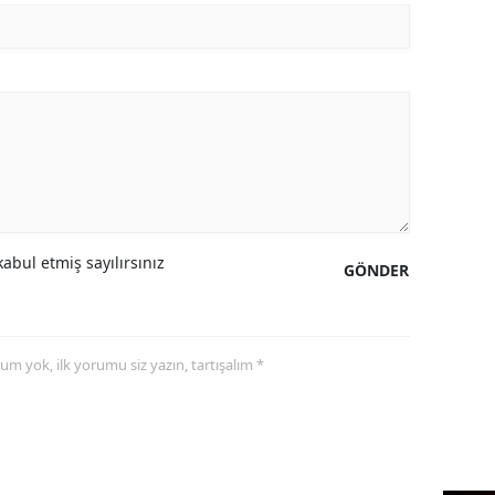
abul etmiş sayılırsınız
GÖNDER
yorum yok, ilk yorumu siz yazın, tartışalım *