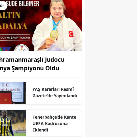
or
hramanmaraşlı Judocu
nya Şampiyonu Oldu
YAŞ Kararları Resmî
Gazete’de Yayımlandı
Fenerbahçe’de Kante
r
UEFA Kadrosuna
Eklendi