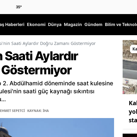
35
°
ş Haberleri
Ekonomi
Dünya
Magazin
Gündem
Bilim ve Teknol
si'nin Saati Aylardır Doğru Zamanı Göstermiyor
K
 Saati Aylardır
 Göstermiyor
p 2. Abdülhamid döneminde saat kulesine
esi'nin saati güç kaynağı sıkıntısı
...
Ka
yo
MEHMET SEPETCİ
KAYNAK: İHA
st