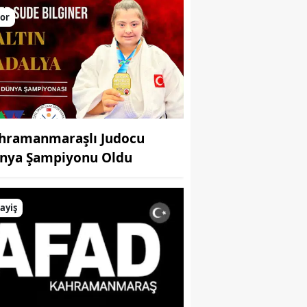
larını yükseltiyor
or
hramanmaraşlı Judocu
nya Şampiyonu Oldu
ayiş