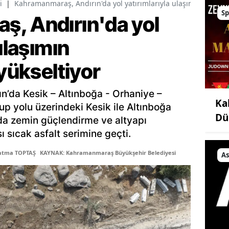
i
|
Kahramanmaraş, Andırın'da yol yatırımlarıyla ulaşımın standart
Sp
, Andırın'da yol
ulaşımın
 yükseltiyor
ın’da Kesik – Altınboğa - Orhaniye –
Ka
up yolu üzerindeki Kesik ile Altınboğa
Dü
lda zemin güçlendirme ve altyapı
ı sıcak asfalt serimine geçti.
Fatma TOPTAŞ
KAYNAK: Kahramanmaraş Büyükşehir Belediyesi
As