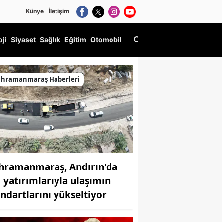
Künye
İletişim
oji
Siyaset
Sağlık
Eğitim
Otomobil
ahramanmaraş Haberleri
hramanmaraş, Andırın'da
l yatırımlarıyla ulaşımın
andartlarını yükseltiyor