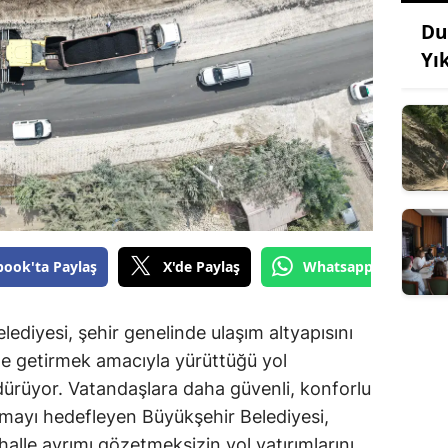
Du
Yı
book'ta Paylaş
X'de Paylaş
Whatsapp'tan Gönde
diyesi, şehir genelinde ulaşım altyapısını
le getirmek amacıyla yürüttüğü yol
dürüyor. Vatandaşlara daha güvenli, konforlu
nmayı hedefleyen Büyükşehir Belediyesi,
halle ayrımı gözetmeksizin yol yatırımlarını