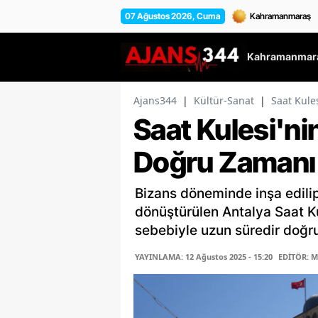
07 Ağustos 2026, Cuma
Kahramanmara
Ajans344
|
Kültür-Sanat
|
Saat Kule
Saat Kulesi'nin
Doğru Zamanı
Bizans döneminde inşa edili
dönüştürülen Antalya Saat Kul
sebebiyle uzun süredir doğru
YAYINLAMA: 12 Ağustos 2025 - 15:20
EDİTÖR: 