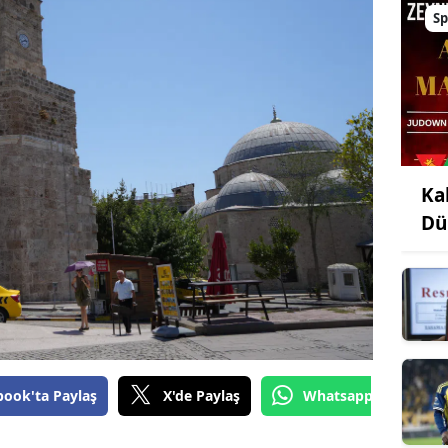
Sp
Ka
Dü
book'ta Paylaş
X'de Paylaş
Whatsapp'tan Gönde