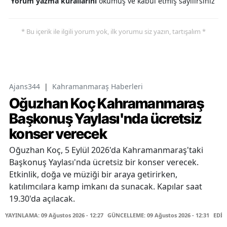
Yorum yazma kurallarını
okumuş ve kabul etmiş sayılırsınız
* Bu içerik ile ilgili yorum yok, ilk yorumu siz yazın, tartışalım *
Ajans344
|
Kahramanmaraş Haberleri
Oğuzhan Koç Kahramanmaraş
Başkonuş Yaylası'nda ücretsiz
konser verecek
Oğuzhan Koç, 5 Eylül 2026'da Kahramanmaraş'taki
Başkonuş Yaylası'nda ücretsiz bir konser verecek.
Etkinlik, doğa ve müziği bir araya getirirken,
katılımcılara kamp imkanı da sunacak. Kapılar saat
19.30'da açılacak.
YAYINLAMA: 09 Ağustos 2026 - 12:27
GÜNCELLEME: 09 Ağustos 2026 - 12:31
EDİT