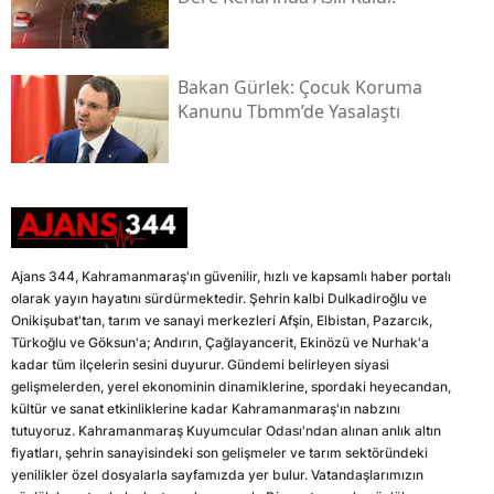
Bakan Gürlek: Çocuk Koruma
Kanunu Tbmm’de Yasalaştı
Ajans 344, Kahramanmaraş'ın güvenilir, hızlı ve kapsamlı haber portalı
olarak yayın hayatını sürdürmektedir. Şehrin kalbi Dulkadiroğlu ve
Onikişubat'tan, tarım ve sanayi merkezleri Afşin, Elbistan, Pazarcık,
Türkoğlu ve Göksun'a; Andırın, Çağlayancerit, Ekinözü ve Nurhak'a
kadar tüm ilçelerin sesini duyurur. Gündemi belirleyen siyasi
gelişmelerden, yerel ekonominin dinamiklerine, spordaki heyecandan,
kültür ve sanat etkinliklerine kadar Kahramanmaraş'ın nabzını
tutuyoruz. Kahramanmaraş Kuyumcular Odası'ndan alınan anlık altın
fiyatları, şehrin sanayisindeki son gelişmeler ve tarım sektöründeki
yenilikler özel dosyalarla sayfamızda yer bulur. Vatandaşlarımızın