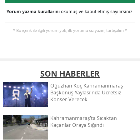
Yorum yazma kurallarını
okumuş ve kabul etmiş sayılırsınız
* Bu içerik ile ilgili yorum yok, ilk yorumu siz yazın, tartışalım *
SON HABERLER
Oğuzhan Koç Kahramanmaraş
Başkonuş Yaylası'nda Ücretsiz
Konser Verecek
Kahramanmaraş’ta Sıcaktan
Kaçanlar Oraya Sığındı