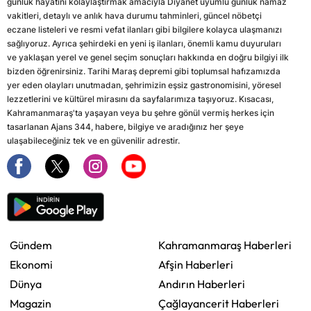
günlük hayatını kolaylaştırmak amacıyla Diyanet uyumlu günlük namaz
vakitleri, detaylı ve anlık hava durumu tahminleri, güncel nöbetçi
eczane listeleri ve resmi vefat ilanları gibi bilgilere kolayca ulaşmanızı
sağlıyoruz. Ayrıca şehirdeki en yeni iş ilanları, önemli kamu duyuruları
ve yaklaşan yerel ve genel seçim sonuçları hakkında en doğru bilgiyi ilk
bizden öğrenirsiniz. Tarihi Maraş depremi gibi toplumsal hafızamızda
yer eden olayları unutmadan, şehrimizin eşsiz gastronomisini, yöresel
lezzetlerini ve kültürel mirasını da sayfalarımıza taşıyoruz. Kısacası,
Kahramanmaraş'ta yaşayan veya bu şehre gönül vermiş herkes için
tasarlanan Ajans 344, habere, bilgiye ve aradığınız her şeye
ulaşabileceğiniz tek ve en güvenilir adrestir.
Gündem
Kahramanmaraş Haberleri
Ekonomi
Afşin Haberleri
Dünya
Andırın Haberleri
Magazin
Çağlayancerit Haberleri