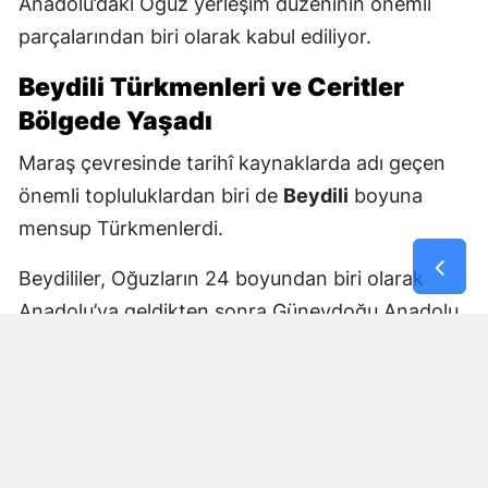
Anadolu’daki Oğuz yerleşim düzeninin önemli
parçalarından biri olarak kabul ediliyor.
Beydili Türkmenleri ve Ceritler
Bölgede Yaşadı
Maraş çevresinde tarihî kaynaklarda adı geçen
önemli topluluklardan biri de
Beydili
boyuna
mensup Türkmenlerdi.
Beydililer, Oğuzların 24 boyundan biri olarak
Anadolu’ya geldikten sonra Güneydoğu Anadolu
ve Çukurova çevresine yayıldı. Zamanla Dulkadirli
Türkmenlerinin önemli unsurlarından biri haline
geldiler.
Beydili boyuyla bağlantılı
Cerit ve Tecirli