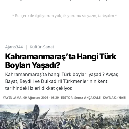
* Bu içerik ile ilgili yorum yok, ilk yorumu siz yazın, tartışalım *
Ajans344
|
Kültür-Sanat
Kahramanmaraş’ta Hangi Türk
Boyları Yaşadı?
Kahramanmaraş’ta hangi Türk boyları yaşadı? Avşar,
Bayat, Beydili ve Dulkadirli Türkmenlerinin kent
tarihindeki izleri dikkat çekiyor.
YAYINLAMA: 09 Ağustos 2026 - 03:29
EDİTÖR: Sema AKÇAKALE
KAYNAK: (HABER