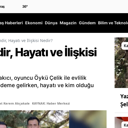
36
°
ş Haberleri
Ekonomi
Dünya
Magazin
Gündem
Bilim ve Teknol
dir, Hayatı ve İlişkisi Nedir?
K
r, Hayatı ve İlişkisi
akıcı, oyuncu Öykü Çelik ile evlilik
ndeme gelirken, hayatı ve kim olduğu
Ya
Şe
şat Kerem Akçakale
KAYNAK: Haber Merkezi
K