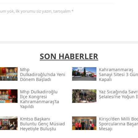
yorum yok, ilk yorumu siz yazın, tartışalım *
SON HABERLER
Mhp
Kahramanmaraş
Dulkadiroğlu’nda Yeni
Sanayi Sitesi 3 Gü
Dönem Başladı
Kapalı
Mhp Dulkadiroğlu
Yaz Sıcağında Savr
İlçe Kongresi
Şelalesi’ne Yoğun İ
Kahramanmaraş’ta
Yapıldı
Kmtso Başkanı
Kirişci’den Milli Bo
Buluntu Genç Müsi̇ad
Sporcularına Başar
Heyetiyle Buluştu
Mesajı