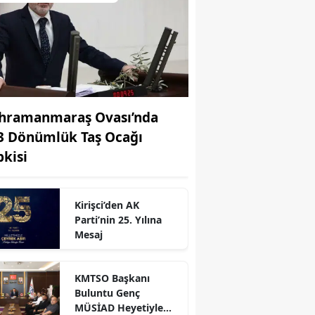
hramanmaraş Ovası’nda
3 Dönümlük Taş Ocağı
pkisi
Kirişci’den AK
Parti’nin 25. Yılına
r
Mesaj
KMTSO Başkanı
Buluntu Genç
MÜSİAD Heyetiyle