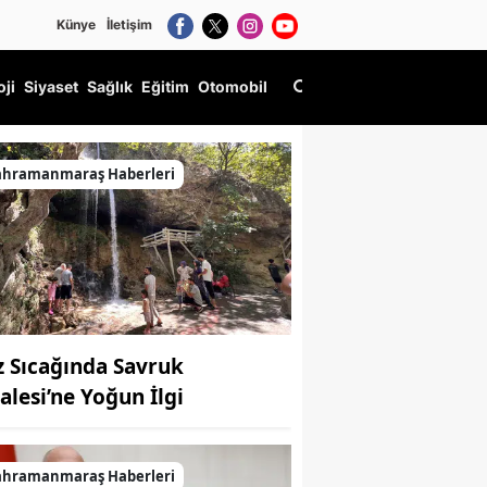
Künye
İletişim
oji
Siyaset
Sağlık
Eğitim
Otomobil
ahramanmaraş Haberleri
z Sıcağında Savruk
lalesi’ne Yoğun İlgi
ahramanmaraş Haberleri