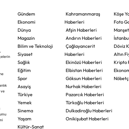
Gündem
Kahramanmaraş
Köşe Ya
Ekonomi
Haberleri
Foto Ga
Dünya
Afşin Haberleri
Manşet
Magazin
Andırın Haberleri
İstanbu
Bilim ve Teknoloji
Çağlayancerit
Döviz K
,
Siyaset
Haberleri
Altın Fi
çelerin
Sağlık
Ekinözü Haberleri
Kripto 
Eğitim
Elbistan Haberleri
Ekonom
ine
Spor
Göksun Haberleri
Nöbetç
nlık
Asayiş
Nurhak Haberleri
 ve
Türkiye
Pazarcık Haberleri
Yemek
Türkoğlu Haberleri
u
Sinema
Dulkadiroğlu Haberleri
rumu
Yaşam
Onikişubat Haberleri
mi
Kültür-Sanat