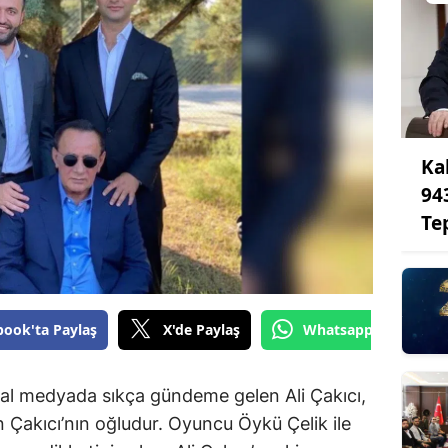
Ka
94
Te
book'ta Paylaş
X'de Paylaş
Whatsapp'tan Gönde
al medyada sıkça gündeme gelen Ali Çakıcı,
in Çakıcı’nın oğludur. Oyuncu Öykü Çelik ile