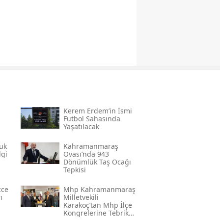
Kerem Erdem’in İsmi
n
Futbol Sahasında
Yaşatılacak
uk
Kahramanmaraş
lgi
Ovası’nda 943
Dönümlük Taş Ocağı
Tepkisi
cce
Mhp Kahramanmaraş
ı
Milletvekili
Karakoç’tan Mhp İlçe
Kongrelerine Tebrik