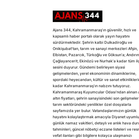
Ajans 344, Kahramanmaraş'ın güvenilir, hızlı ve
kapsamlı haber portalı olarak yayın hayatını
sürdürmektedir. Şehrin kalbi Dulkadiroğlu ve
Onikişubat'tan, tarım ve sanayi merkezleri Afşin,
Elbistan, Pazarcık, Türkoğlu ve Göksun'a; Andırın
Çağlayancerit, Ekinözü ve Nurhak'a kadar tüm il
sesini duyurur. Gündemi belirleyen siyasi
gelişmelerden, yerel ekonominin dinamiklerine,
spordaki heyecandan, kültür ve sanat etkinlikler
kadar Kahramanmaraş'ın nabzını tutuyoruz.
Kahramanmaraş Kuyumcular Odası'ndan alınan a
altın fiyatları, şehrin sanayisindeki son gelişmeler
tarım sektöründeki yenilikler özel dosyalarla
sayfamızda yer bulur. Vatandaşlarımızın günlük
hayatını kolaylaştırmak amacıyla Diyanet uyuml
günlük namaz vakitleri, detaylı ve anlık hava du
tahminleri, güncel nöbetçi eczane listeleri ve res
vefat ilanları gibi bilgilere kolayca ulaşmanızı