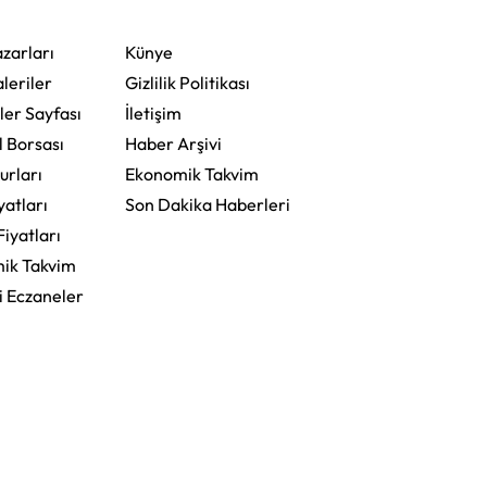
Mesajı
zarları
Künye
leriler
Gizlilik Politikası
ler Sayfası
İletişim
l Borsası
Haber Arşivi
urları
Ekonomik Takvim
yatları
Son Dakika Haberleri
Fiyatları
ik Takvim
i Eczaneler