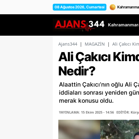
08 Ağustos 2026, Cumartesi
Kahramanmara
Ajans344
|
MAGAZİN
|
Ali Çakıcı Kim
Ali Çakıcı Kimdi
Nedir?
Alaattin Çakıcı’nın oğlu Ali Ç
iddiaları sonrası yeniden gü
merak konusu oldu.
YAYINLAMA: 15 Ekim 2025 - 14:56
EDİTÖR: Kür