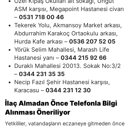
Özel Kipaş Okulları alt sokağı, Üngüt
ASM karşısı, Megapoint Hastanesi civarı
–
0531 718 00 46
Tekerek Yolu, Akmansoy Market arkası,
Abdurrahim Karakoç Ortaokulu arkası,
Hurda Kafe arkası –
0536 207 52 05
Yörük Selim Mahallesi, Marash Life
Hastanesi yanı –
0344 215 92 66
Duraklı Mahallesi 20013. Sokak No:3/2
–
0344 231 35 35
Necip Fazıl Şehir Hastanesi karşısı,
Karacasu –
0344 231 12 30
İlaç Almadan Önce Telefonla Bilgi
Alınması Öneriliyor
Yetkililer, vatandaşların eczaneye gitmeden önce