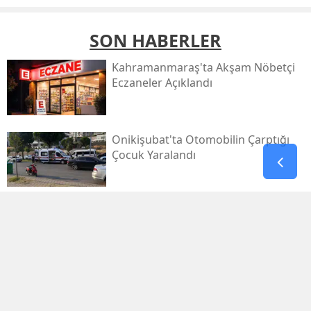
SON HABERLER
Kahramanmaraş'ta Akşam Nöbetçi
Eczaneler Açıklandı
Onikişubat'ta Otomobilin Çarptığı
Çocuk Yaralandı
Pazarcık’ta Yollar Büyükşehir’le
Yenileniyor
Onikişubat'ta Yeni Gündüz Bakımevi
Kayıtları Başladı!