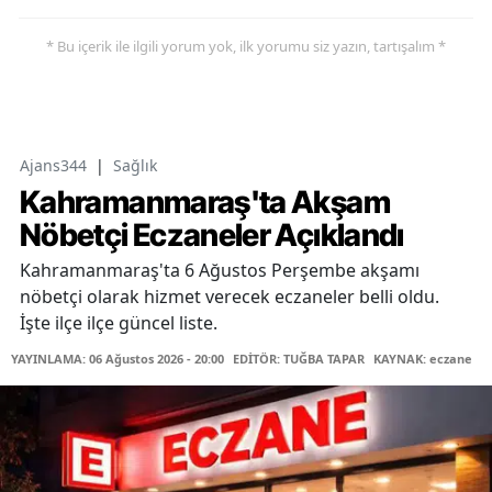
* Bu içerik ile ilgili yorum yok, ilk yorumu siz yazın, tartışalım *
Ajans344
|
Sağlık
Kahramanmaraş'ta Akşam
Nöbetçi Eczaneler Açıklandı
Kahramanmaraş'ta 6 Ağustos Perşembe akşamı
nöbetçi olarak hizmet verecek eczaneler belli oldu.
İşte ilçe ilçe güncel liste.
YAYINLAMA: 06 Ağustos 2026 - 20:00
EDİTÖR: TUĞBA TAPAR
KAYNAK: eczane