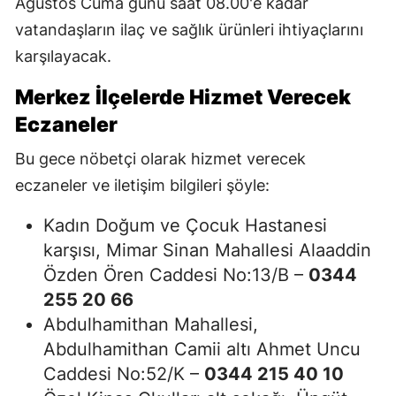
Ağustos Cuma günü saat 08.00'e kadar
vatandaşların ilaç ve sağlık ürünleri ihtiyaçlarını
karşılayacak.
Merkez İlçelerde Hizmet Verecek
Eczaneler
Bu gece nöbetçi olarak hizmet verecek
eczaneler ve iletişim bilgileri şöyle:
Kadın Doğum ve Çocuk Hastanesi
karşısı, Mimar Sinan Mahallesi Alaaddin
Özden Ören Caddesi No:13/B –
0344
255 20 66
Abdulhamithan Mahallesi,
Abdulhamithan Camii altı Ahmet Uncu
Caddesi No:52/K –
0344 215 40 10