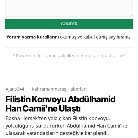
GÖNDER
Yorum yazma kurallarını
okumuş ve kabul etmiş sayılırsınız
* Bu içerik ile ilgili yorum yok, ilk yorumu siz yazın, tartışalım *
Ajans344
|
Kahramanmaraş Haberleri
Filistin Konvoyu Abdülhamid
Han Camii'ne Ulaştı
Bosna Hersek'ten yola çıkan Filistin Konvoyu,
yolculuğunu sürdürürken Abdülhamid Han Camii'ne
ulaşarak vatandaşların desteğiyle karşılandı.