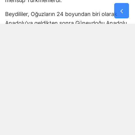
mensup Türkmenlerdi.
Beydililer, Oğuzların 24 boyundan biri olarak
Anadolu’ya geldikten sonra Güneydoğu Anadolu
ve Çukurova çevresine yayıldı. Zamanla Dulkadirli
Türkmenlerinin önemli unsurlarından biri haline
geldiler.
Beydili boyuyla bağlantılı
Cerit ve Tecirli
aşiretlerinin
de Dulkadirli Türkmen toplulukları
arasında bulunduğu belirtiliyor. Ceritlerin kış
aylarını Amik Ovası’nda geçirip yaz aylarında
Maraş taraflarındaki yaylalara çıktıkları tarihî
kaynaklara yansıdı.
Bu göç yolları, Kahramanmaraş’ın özellikle kırsal
bölgelerinde gelişen yaylacılık kültürünün tarihsel