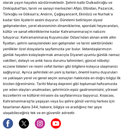
olarak yayın hayatını sürdürmektedir. Şehrin kalbi Dulkadiroğlu ve
Onikişubat'tan, tarım ve sanayi merkezleri Afşin, Elbistan, Pazarcık,
Türkoğlu ve Göksun'a; Andırın, Çağlayancerit, Ekinözü ve Nurhak'a
kadar tüm ilçelerin sesini duyurur. Gündemi belirleyen siyasi
gelişmelerden, yerel ekonominin dinamiklerine, spordaki heyecandan,
kültür ve sanat etkinliklerine kadar Kahramanmaraş'ın nabzını
tutuyoruz. Kahramanmaraş Kuyumcular Odası'ndan alınan anlık altın
fiyatları, şehrin sanayisindeki son gelişmeler ve tarım sektöründeki
yenilikler özel dosyalarla sayfamızda yer bulur. Vatandaşlarımızın
günlük hayatını kolaylaştırmak amacıyla Diyanet uyumlu günlük namaz
vakitleri, detaylı ve anlık hava durumu tahminleri, güncel nöbetçi
eczane listeleri ve resmi vefat ilanları gibi bilgilere kolayca ulaşmanızı
sağlıyoruz. Ayrıca şehirdeki en yeni iş ilanları, önemli kamu duyuruları
ve yaklaşan yerel ve genel seçim sonuçları hakkında en doğru bilgiyi ilk
bizden öğrenirsiniz. Tarihi Maraş depremi gibi toplumsal hafızamızda
yer eden olayları unutmadan, şehrimizin eşsiz gastronomisini, yöresel
lezzetlerini ve kültürel mirasını da sayfalarımıza taşıyoruz. Kısacası,
Kahramanmaraş'ta yaşayan veya bu şehre gönül vermiş herkes için
tasarlanan Ajans 344, habere, bilgiye ve aradığınız her şeye
ulaşabileceğiniz tek ve en güvenilir adrestir.