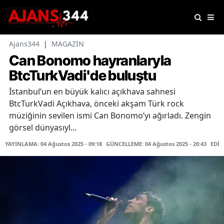
Ajans344
|
MAGAZİN
Can Bonomo hayranlaryla
BtcTurkVadi'de buluştu
İstanbul’un en büyük kalıcı açıkhava sahnesi
BtcTurkVadi Açıkhava, önceki akşam Türk rock
müziğinin sevilen ismi Can Bonomo’yı ağırladı. Zengin
görsel dünyasıyl...
YAYINLAMA: 04 Ağustos 2025 - 09:18
GÜNCELLEME: 04 Ağustos 2025 - 20:43
EDİT