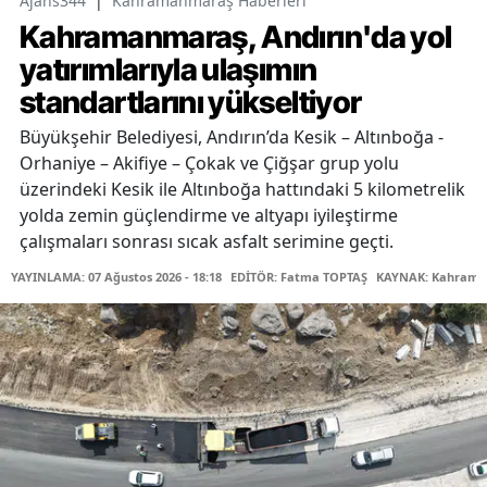
Ajans344
|
Kahramanmaraş Haberleri
Kahramanmaraş, Andırın'da yol
yatırımlarıyla ulaşımın
standartlarını yükseltiyor
Büyükşehir Belediyesi, Andırın’da Kesik – Altınboğa -
Orhaniye – Akifiye – Çokak ve Çiğşar grup yolu
üzerindeki Kesik ile Altınboğa hattındaki 5 kilometrelik
yolda zemin güçlendirme ve altyapı iyileştirme
çalışmaları sonrası sıcak asfalt serimine geçti.
YAYINLAMA: 07 Ağustos 2026 - 18:18
EDİTÖR: Fatma TOPTAŞ
KAYNAK: Kahraman