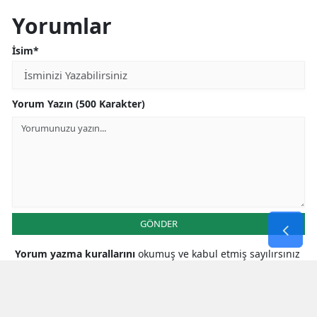
Yorumlar
İsim*
Yorum Yazın (500 Karakter)
GÖNDER
Yorum yazma kurallarını
okumuş ve kabul etmiş sayılırsınız
* Bu içerik ile ilgili yorum yok, ilk yorumu siz yazın, tartışalım *