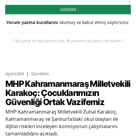
GÖNDER
Yorum yazma kurallarını
okumuş ve kabul etmiş sayılırsınız
* Bu içerik ile ilgili yorum yok, ilk yorumu siz yazın, tartışalım *
Ajans344
|
Gündem
MHP Kahramanmaraş Milletvekili
Karakoç: Çocuklarımızın
Güvenliği Ortak Vazifemiz
MHP Kahramanmaraş Milletvekili Zuhal Karakoç,
Kahramanmaraş ve Şanlıurfa’daki okul olayları ile
dijital riskleri inceleyen komisyonun çalışmalarını
tamamladığını açıkladı.