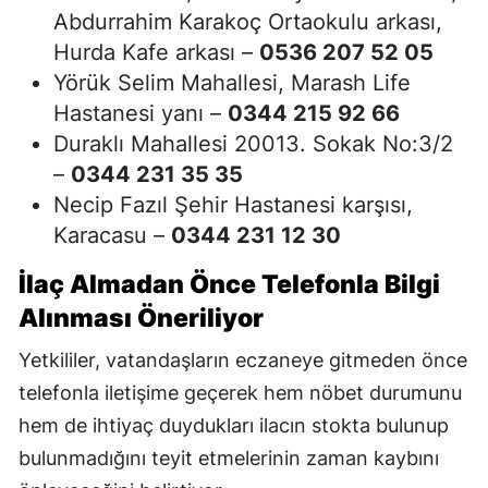
Abdurrahim Karakoç Ortaokulu arkası,
Hurda Kafe arkası –
0536 207 52 05
Yörük Selim Mahallesi, Marash Life
Hastanesi yanı –
0344 215 92 66
Duraklı Mahallesi 20013. Sokak No:3/2
–
0344 231 35 35
Necip Fazıl Şehir Hastanesi karşısı,
Karacasu –
0344 231 12 30
İlaç Almadan Önce Telefonla Bilgi
Alınması Öneriliyor
Yetkililer, vatandaşların eczaneye gitmeden önce
telefonla iletişime geçerek hem nöbet durumunu
hem de ihtiyaç duydukları ilacın stokta bulunup
bulunmadığını teyit etmelerinin zaman kaybını