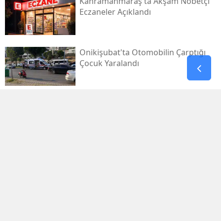
Kahramanmaraş'ta Akşam Nöbetçi
Eczaneler Açıklandı
Onikişubat'ta Otomobilin Çarptığı
Çocuk Yaralandı
Pazarcık’ta Yollar Büyükşehir’le
Yenileniyor
Onikişubat'ta Yeni Gündüz Bakımevi
Kayıtları Başladı!
Filistin Destek Konvoyu
Kahramanmaraş'ta Karşılandı