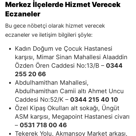
Merkez İlçelerde Hizmet Verecek
Eczaneler
Bu gece nöbetçi olarak hizmet verecek
eczaneler ve iletişim bilgileri şöyle:
Kadın Doğum ve Çocuk Hastanesi
karşısı, Mimar Sinan Mahallesi Alaaddin
Özden Ören Caddesi No:13/B –
0344
255 20 66
Abdulhamithan Mahallesi,
Abdulhamithan Camii altı Ahmet Uncu
Caddesi No:52/K –
0344 215 40 10
Özel Kipaş Okulları alt sokağı, Üngüt
ASM karşısı, Megapoint Hastanesi civarı
–
0531 718 00 46
Tekerek Yolu, Akmansoy Market arkası,