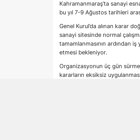
Kahramanmaraş’ta sanayi esnafı
bu yıl 7-9 Ağustos tarihleri ara
Genel Kurul’da alınan karar do
sanayi sitesinde normal çalışm
tamamlanmasının ardından iş y
etmesi bekleniyor.
Organizasyonun üç gün sürmesi
kararların eksiksiz uygulanması
Karar Genel Kurulda A
Esnaf sahrasına ilişkin takvim,
Genel Kurul’da belirlendi. Buna
2026 tarihlerinde yapılmasına k
Teknik Makina Oda yönetimi t