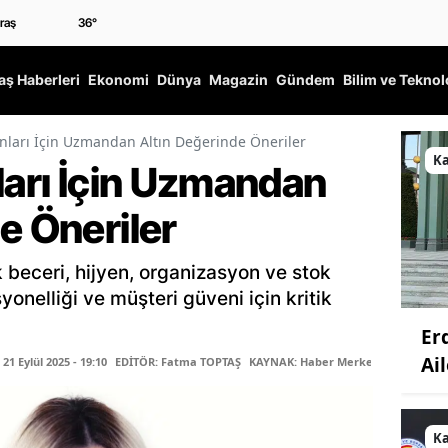
36
°
ş Haberleri
Ekonomi
Dünya
Magazin
Gündem
Bilim ve Teknol
onları İçin Uzmandan Altın Değerinde Öneriler
K
ları İçin Uzmandan
e Öneriler
beceri, hijyen, organizasyon ve stok
yonelliği ve müşteri güveni için kritik
Er
Ail
1 Eylül 2025 - 19:10
EDİTÖR: Fatma TOPTAŞ
KAYNAK: Haber Merkezi
K