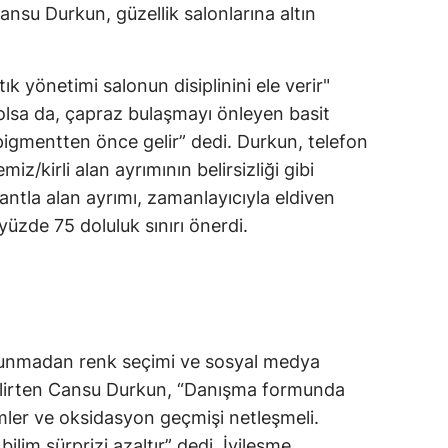
Cansu Durkun, güzellik salonlarına altın
ık yönetimi salonun disiplinini ele verir"
olsa da, çapraz bulaşmayı önleyen basit
 pigmentten önce gelir” dedi. Durkun, telefon
iz/kirli alan ayrımının belirsizliği gibi
bantla alan ayrımı, zamanlayıcıyla eldiven
üzde 75 doluluk sınırı önerdi.
 okunmadan renk seçimi ve sosyal medya
 belirten Cansu Durkun, “Danışma formunda
emler ve oksidasyon geçmişi netleşmeli.
bilim sürprizi azaltır” dedi. İyileşme