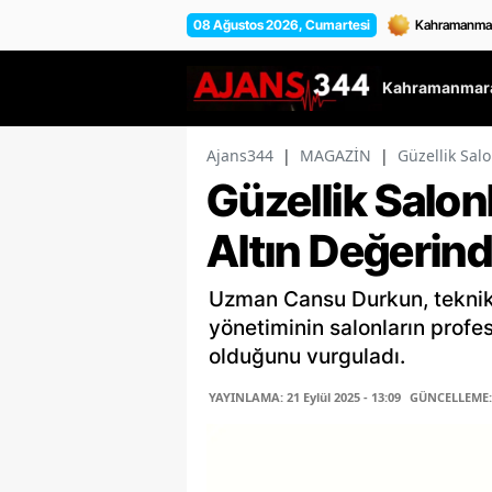
08 Ağustos 2026, Cumartesi
Kahramanmara
Ajans344
|
MAGAZİN
|
Güzellik Sal
Güzellik Salon
Altın Değerind
Uzman Cansu Durkun, teknik 
yönetiminin salonların profes
olduğunu vurguladı.
YAYINLAMA: 21 Eylül 2025 - 13:09
GÜNCELLEME: 2