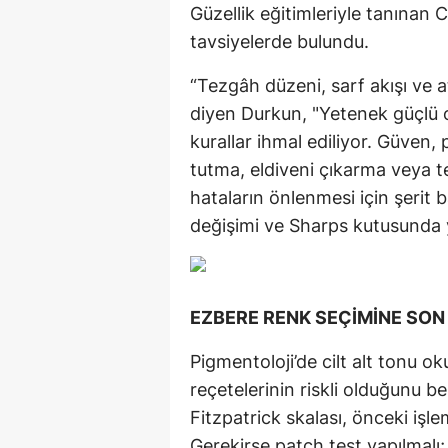
Güzellik eğitimleriyle tanınan 
tavsiyelerde bulundu.
“Tezgâh düzeni, sarf akışı ve at
diyen Durkun, "Yetenek güçlü 
kurallar ihmal ediliyor. Güven,
tutma, eldiveni çıkarma veya tem
hataların önlenmesi için şerit 
değişimi ve Sharps kutusunda y
EZBERE RENK SEÇİMİNE SON
Pigmentoloji’de cilt alt tonu
reçetelerinin riskli olduğunu
Fitzpatrick skalası, önceki işl
Gerekirse patch test yapılmalı; 