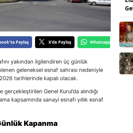
Ge
book'ta Paylaş
X'de Paylaş
Whatsapp'tan Gönde
ını yakından ilgilendiren üç günlük
nlenen geleneksel esnaf sahrası nedeniyle
 2026 tarihlerinde kapalı olacak.
 gerçekleştirilen Genel Kurul’da alındığı
lama kapsamında sanayi esnafı yıllık esnaf
 Günlük Kapanma