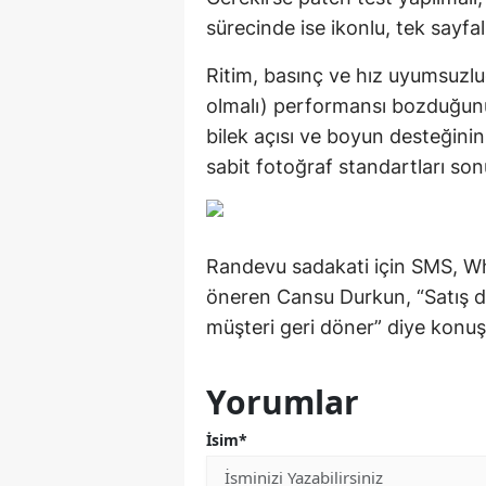
sürecinde ise ikonlu, tek sayfa
Ritim, basınç ve hız uyumsuzluğ
olmalı) performansı bozduğun
bilek açısı ve boyun desteğin
sabit fotoğraf standartları sonu
Randevu sadakati için SMS, W
öneren Cansu Durkun, “Satış de
müşteri geri döner” diye konuş
Yorumlar
İsim*