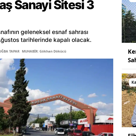
 Sanayi Sitesi 3
afının geleneksel esnaf sahrası
ğustos tarihlerinde kapalı olacak.
Ke
TUĞBA TAPAR
MUHABİR: Gökhan Dökücü
Sa
K
El