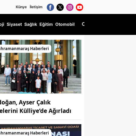
Künye
İletişim
oji
Siyaset
Sağlık
Eğitim
Otomobil
ahramanmaraş Haberleri
doğan, Ayser Çalık
elerini Külliye’de Ağırladı
ahramanmaraş Haberleri