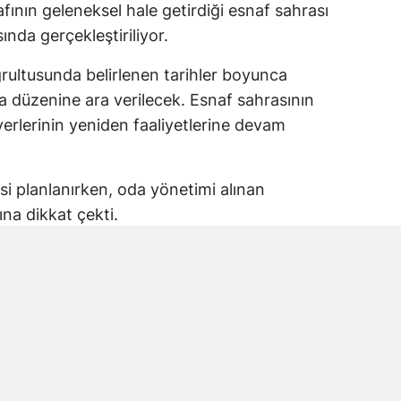
nın geleneksel hale getirdiği esnaf sahrası
sında gerçekleştiriliyor.
ğrultusunda belirlenen tarihler boyunca
a düzenine ara verilecek. Esnaf sahrasının
erlerinin yeniden faaliyetlerine devam
 planlanırken, oda yönetimi alınan
na dikkat çekti.
lındı
 15 Ocak 2026 tarihinde gerçekleştirilen
 göre yıllık organizasyonun 7, 8 ve 9 Ağustos
arar verildi.
arafından yapılan duyuruda, organizasyonun