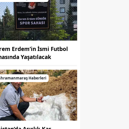
rem Erdem’in İsmi Futbol
hasında Yaşatılacak
ahramanmaraş Haberleri
bistan’da Asırlık Kar