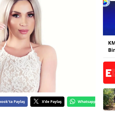
KM
Bi
book'ta Paylaş
X'de Paylaş
Whatsapp'tan Gönde