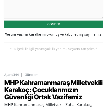
GÖNDER
Yorum yazma kurallarını
okumuş ve kabul etmiş sayılırsınız
* Bu içerik ile ilgili yorum yok, ilk yorumu siz yazın, tartışalım *
Ajans344
|
Gündem
MHP Kahramanmaraş Milletvekili
Karakoç: Çocuklarımızın
Güvenliği Ortak Vazifemiz
MHP Kahramanmaraş Milletvekili Zuhal Karakoç,