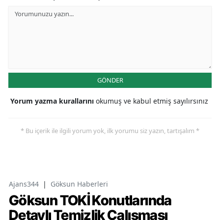
GÖNDER
Yorum yazma kurallarını
okumuş ve kabul etmiş sayılırsınız
* Bu içerik ile ilgili yorum yok, ilk yorumu siz yazın, tartışalım *
Ajans344
|
Göksun Haberleri
Göksun TOKİ Konutlarında
Detaylı Temizlik Çalışması