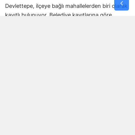
Devlettepe, ilçeye bağlı mahallelerden biri olarak
kayıtlı bulunuyor. Belediye kayıtlarına göre
mahallenin muhtarlık bilgileri de kurumun
internet sitesi üzerinden yayımlanıyor.
Göksun Belediyesi, ilçe genelinde belediye
hizmetlerini mahalle bazında yürütürken,
Devlettepe Mahallesi TOKİ Konutlarında
gerçekleştirilen son çalışma da çevre temizliğine
yönelik saha faaliyetlerinin bir parçası oldu.
Çalışmaların ardından TOKİ yerleşkesinde daha
temiz ve düzenli bir çevre oluşturulması
amaçlandı.
Belediye Ekipleri Sahadaki
Çalışmalarını Sürdürüyor