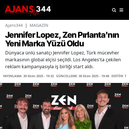
Ajans344
|
MAGAZİN
Jennifer Lopez, Zen Pırlanta'nın
Yeni Marka Yüzü Oldu
Dünyaca ünlü sanatçı Jennifer Lopez, Türk mücevher
markasının global elçisi seçildi. Los Angeles'ta çekilen
reklam kampanyasıyla iş birliği start aldı.
YAYINLAMA: 30 Ekim 2025 - 19:32
GÜNCELLEME: 30 Ekim 2025 - 19:48
EDİTÖR: T