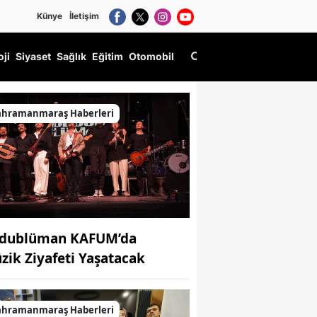
Künye
İletişim
oji
Siyaset
Sağlık
Eğitim
Otomobil
ahramanmaraş Haberleri
dublüman KAFUM’da
zik Ziyafeti Yaşatacak
ahramanmaraş Haberleri