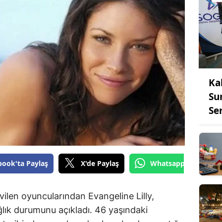
Ka
Su
Ser
book'ta Paylaş
X'de Paylaş
Whatsapp'tan Gönde
vilen oyuncularından Evangeline Lilly,
ğlık durumunu açıkladı. 46 yaşındaki