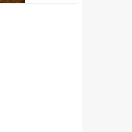
edebiyata 7 alanda
eğitim aldı!