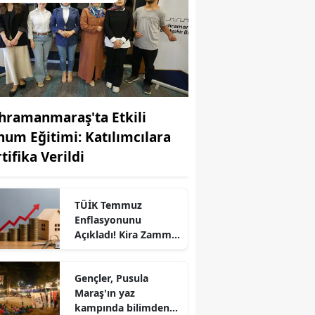
hramanmaraş'ta Etkili
num Eğitimi: Katılımcılara
tifika Verildi
TÜİK Temmuz
Enflasyonunu
r
Açıkladı! Kira Zammı
da Netleşt
Gençler, Pusula
Maraş'ın yaz
kampında bilimden