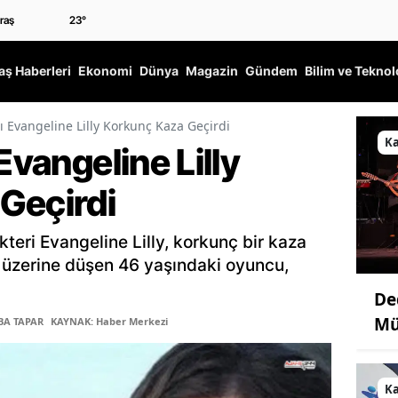
23
°
ş Haberleri
Ekonomi
Dünya
Magazin
Gündem
Bilim ve Teknol
zı Evangeline Lilly Korkunç Kaza Geçirdi
K
Evangeline Lilly
Geçirdi
teri Evangeline Lilly, korkunç bir kaza
n üzerine düşen 46 yaşındaki oyuncu,
De
Mü
BA TAPAR
KAYNAK: Haber Merkezi
K