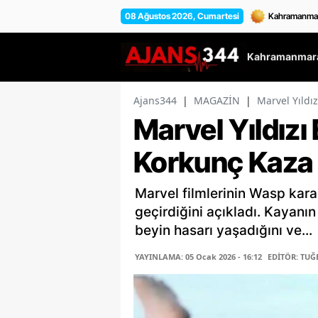
08 Ağustos 2026, Cumartesi
Kahramanmara
Ajans344
|
MAGAZİN
|
Marvel Yıldı
Marvel Yıldızı 
Korkunç Kaza 
Marvel filmlerinin Wasp karak
geçirdiğini açıkladı. Kayanı
beyin hasarı yaşadığını ve...
YAYINLAMA: 05 Ocak 2026 - 16:12
EDİTÖR: TUĞ