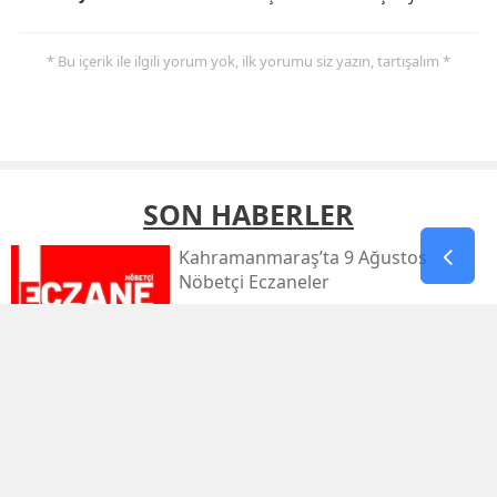
* Bu içerik ile ilgili yorum yok, ilk yorumu siz yazın, tartışalım *
SON HABERLER
Kahramanmaraş’ta 9 Ağustos
Nöbetçi Eczaneler
Kahramanmaraş’ta Sıcaklık 39
Dereceyi Görecek
Kahramanmaraş’taki Orman Yangını