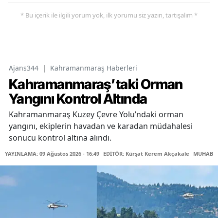
* Bu içerik ile ilgili yorum yok, ilk yorumu siz yazın, tartışalım *
Ajans344
|
Kahramanmaraş Haberleri
Kahramanmaraş’taki Orman
Yangını Kontrol Altında
Kahramanmaraş Kuzey Çevre Yolu’ndaki orman
yangını, ekiplerin havadan ve karadan müdahalesi
sonucu kontrol altına alındı.
YAYINLAMA: 09 Ağustos 2026 - 16:49
EDİTÖR: Kürşat Kerem Akçakale
MUHABİR: