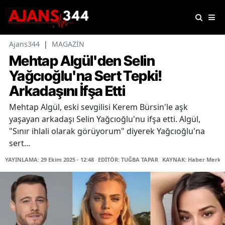
Ajans344
|
MAGAZİN
Mehtap Algül'den Selin
Yağcıoğlu'na Sert Tepki!
Arkadaşını İfşa Etti
Mehtap Algül, eski sevgilisi Kerem Bürsin'le aşk
yaşayan arkadaşı Selin Yağcıoğlu'nu ifşa etti. Algül,
"Sınır ihlali olarak görüyorum" diyerek Yağcıoğlu'na
sert...
YAYINLAMA: 29 Ekim 2025 - 12:48
EDİTÖR: TUĞBA TAPAR
KAYNAK: Haber Merke