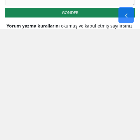
GÖNDER
Yorum yazma kurallarını
okumuş ve kabul etmiş sayılırsınız
* Bu içerik ile ilgili yorum yok, ilk yorumu siz yazın, tartışalım *
SON HABERLER
Kahramanmaraş Valiliğinde Ziyaret
Trafiği
Mhp Kahramanmaraş Milletvekili
Karakoç: Çocuklarımızın Güvenliği