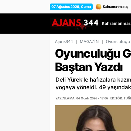
07 Ağustos 2026, Cuma
Kahramanmara
Ajans344
|
MAGAZİN
|
Oyunculuğu G
Oyunculuğu Ger
Baştan Yazdı
Deli Yürek’le hafızalara kaz
yogaya yöneldi. 49 yaşındaki
YAYINLAMA: 04 Ocak 2026 - 17:06
EDİTÖR: TUĞ