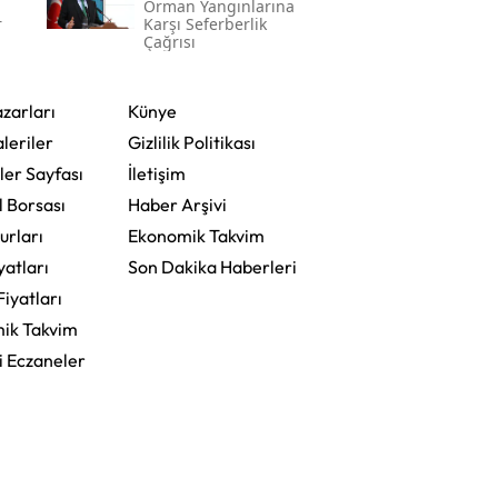
Orman Yangınlarına
r
Karşı Seferberlik
Çağrısı
zarları
Künye
leriler
Gizlilik Politikası
ler Sayfası
İletişim
l Borsası
Haber Arşivi
urları
Ekonomik Takvim
yatları
Son Dakika Haberleri
Fiyatları
ik Takvim
i Eczaneler