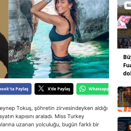
G
Bü
Fu
do
book'ta Paylaş
X'de Paylaş
Whatsapp'tan Gönde
eynep Tokuş, şöhretin zirvesindeyken aldığı
yatın kapısını araladı. Miss Turkey
nlarına uzanan yolculuğu, bugün farklı bir