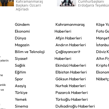
Kahramanmaraş
Cumhurbaşkanı
Başkanı Özcan’ı
Erdoğan’a Teşekkü
Ağırladı
Gündem
Kahramanmaraş
Köşe Ya
Ekonomi
Haberleri
Foto Ga
Dünya
Afşin Haberleri
Manşet
Magazin
Andırın Haberleri
İstanbu
Bilim ve Teknoloji
Çağlayancerit
Döviz K
,
Siyaset
Haberleri
Altın Fi
çelerin
Sağlık
Ekinözü Haberleri
Kripto 
Eğitim
Elbistan Haberleri
Ekonom
ine
Spor
Göksun Haberleri
Nöbetç
nlık
Asayiş
Nurhak Haberleri
 ve
Türkiye
Pazarcık Haberleri
Yemek
Türkoğlu Haberleri
u
Sinema
Dulkadiroğlu Haberleri