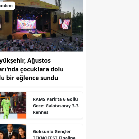
ündem
yükşehir, Ağustos
arı'nda çocuklara dolu
lu bir eğlence sundu
r
RAMS Park’ta 6 Gollü
Gece: Galatasaray 3-3
Rennes
Göksunlu Gençler
TEKNOFEST Finaline