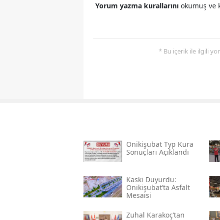
Yorum yazma kurallarını
okumuş ve k
* Bu içerik ile ilgili 
Onikişubat Typ Kura
Sonuçları Açıklandı
Kaski̇ Duyurdu:
Onikişubat’ta Asfalt
Mesaisi
Zuhal Karakoç’tan