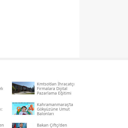
Kmtso’dan İhracatçı
lı
Firmalara Dijital
Pazarlama Eğitimi
Kahramanmaraş’ta
ı:
Gökyüzüne Umut
Balonları
den
Bakan Çiftçi’den