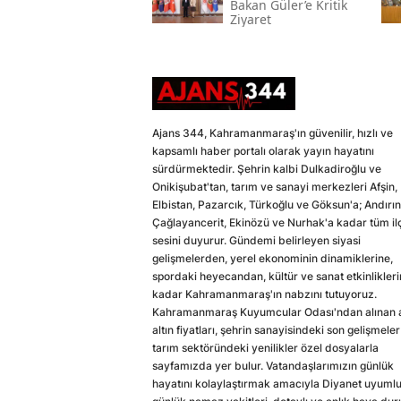
Bakan Güler’e Kritik
Ziyaret
Ajans 344, Kahramanmaraş'ın güvenilir, hızlı ve
kapsamlı haber portalı olarak yayın hayatını
sürdürmektedir. Şehrin kalbi Dulkadiroğlu ve
Onikişubat'tan, tarım ve sanayi merkezleri Afşin,
Elbistan, Pazarcık, Türkoğlu ve Göksun'a; Andırın
Çağlayancerit, Ekinözü ve Nurhak'a kadar tüm il
sesini duyurur. Gündemi belirleyen siyasi
gelişmelerden, yerel ekonominin dinamiklerine,
spordaki heyecandan, kültür ve sanat etkinlikler
kadar Kahramanmaraş'ın nabzını tutuyoruz.
Kahramanmaraş Kuyumcular Odası'ndan alınan a
altın fiyatları, şehrin sanayisindeki son gelişmeler
tarım sektöründeki yenilikler özel dosyalarla
sayfamızda yer bulur. Vatandaşlarımızın günlük
hayatını kolaylaştırmak amacıyla Diyanet uyuml