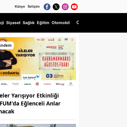
Künye
İletişim
oji
Siyaset
Sağlık
Eğitim
Otomobil
ündem
eler Yarışıyor Etkinliği
FUM'da Eğlenceli Anlar
nacak