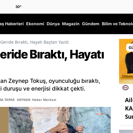
30
°
ş Haberleri
Ekonomi
Dünya
Magazin
Gündem
Bilim ve Teknol
eride Bıraktı, Hayatı Baştan Yazdı
G
ide Bıraktı, Hayatı
ınan Zeynep Tokuş, oyunculuğu bıraktı,
 duruşu ve enerjisi dikkat çekti.
Ail
BA TAPAR
KAYNAK: Haber Merkezi
KA
Su