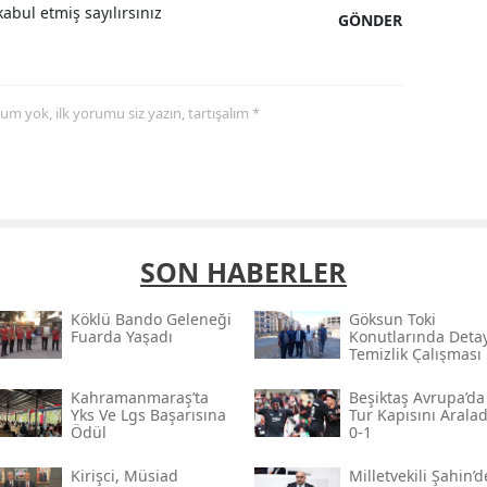
abul etmiş sayılırsınız
GÖNDER
yorum yok, ilk yorumu siz yazın, tartışalım *
SON HABERLER
Köklü Bando Geleneği
Göksun Toki̇
Fuarda Yaşadı
Konutlarında Detay
Temizlik Çalışması
Kahramanmaraş’ta
Beşiktaş Avrupa’da
Yks Ve Lgs Başarısına
Tur Kapısını Aralad
Ödül
0-1
Kirişci, Müsi̇ad
Milletvekili Şahin’