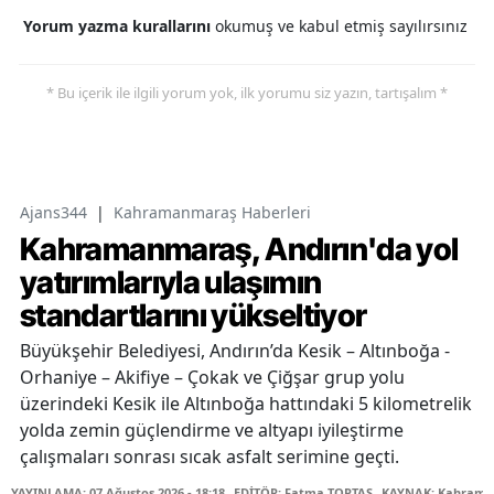
Yorum yazma kurallarını
okumuş ve kabul etmiş sayılırsınız
* Bu içerik ile ilgili yorum yok, ilk yorumu siz yazın, tartışalım *
Ajans344
|
Kahramanmaraş Haberleri
Kahramanmaraş, Andırın'da yol
yatırımlarıyla ulaşımın
standartlarını yükseltiyor
Büyükşehir Belediyesi, Andırın’da Kesik – Altınboğa -
Orhaniye – Akifiye – Çokak ve Çiğşar grup yolu
üzerindeki Kesik ile Altınboğa hattındaki 5 kilometrelik
yolda zemin güçlendirme ve altyapı iyileştirme
çalışmaları sonrası sıcak asfalt serimine geçti.
YAYINLAMA: 07 Ağustos 2026 - 18:18
EDİTÖR: Fatma TOPTAŞ
KAYNAK: Kahraman