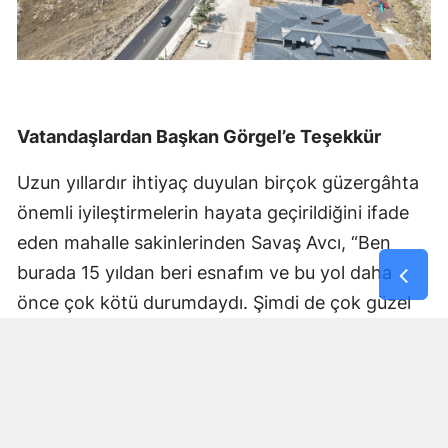
Vatandaşlardan Başkan Görgel’e Teşekkür
Uzun yıllardır ihtiyaç duyulan birçok güzergâhta
önemli iyileştirmelerin hayata geçirildiğini ifade
eden mahalle sakinlerinden Savaş Avcı, “Ben
burada 15 yıldan beri esnafım ve bu yol daha
önce çok kötü durumdaydı. Şimdi de çok güzel
hale getiriliyor. Büyükşehir Belediye Başkanımız
Fırat Görgel’e verdiği hizmetten dolayı çok
teşekkür ederim. Bizleri tozdan topraktan
kurtardı” dedi. Yapılan bakım, onarım ve asfalt