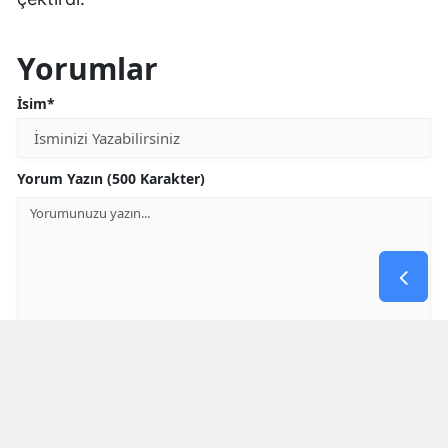
Yorumlar
İsim*
Yorum Yazın (500 Karakter)
GÖNDER
Yorum yazma kurallarını
okumuş ve kabul etmiş sayılırsınız