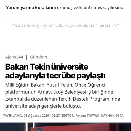
Yorum yazma kurallarını
okumuş ve kabul etmiş sayılırsınız
* Bu içerik ile ilgili yorum yok, ilk yorumu siz yazın, tartışalım *
Ajans344
|
Gündem
Bakan Tekin üniversite
adaylarıyla tecrübe paylaştı
Milli Eğitim Bakanı Yusuf Tekin, Önce Öğrenci
platformunun Arnavutköy Belediyesi iş birliğinde
İstanbul'da düzenlenen Tercih Destek Programı'nda
üniversite adayı gençlerle buluştu.
YAYINLAMA: 08 Ağustos 2026 - 01:27
EDİTÖR: Fatma TOPTAŞ
KAYNAK: İGFA