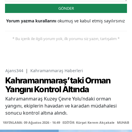
GÖNDER
Yorum yazma kurallarını
okumuş ve kabul etmiş sayılırsınız
* Bu içerik ile ilgili yorum yok, ilk yorumu siz yazın, tartışalım *
Ajans344
|
Kahramanmaraş Haberleri
Kahramanmaraş’taki Orman
Yangını Kontrol Altında
Kahramanmaraş Kuzey Çevre Yolu’ndaki orman
yangını, ekiplerin havadan ve karadan müdahalesi
sonucu kontrol altına alındı.
YAYINLAMA: 09 Ağustos 2026 - 16:49
EDİTÖR: Kürşat Kerem Akçakale
MUHABİR: