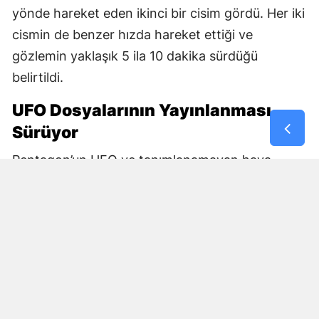
yönde hareket eden ikinci bir cisim gördü. Her iki
cismin de benzer hızda hareket ettiği ve
gözlemin yaklaşık 5 ila 10 dakika sürdüğü
belirtildi.
UFO Dosyalarının Yayınlanması
Sürüyor
Pentagon’un UFO ve tanımlanamayan hava
olaylarına ilişkin belgeleri aşamalı olarak
kamuoyuna açmaya devam ettiği bildirildi.
İlk dosya paketinin 8 Mayıs’ta yayımlandığı
belirtilirken, son açıklamayla birlikte farklı
dönemlere ve bölgelere ait yeni görüntüler de
kamuoyunun erişimine sunuldu.