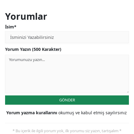
Yorumlar
İsim*
Yorum Yazın (500 Karakter)
GÖNDER
Yorum yazma kurallarını
okumuş ve kabul etmiş sayılırsınız
* Bu içerik ile ilgili yorum yok, ilk yorumu siz yazın, tartışalım *