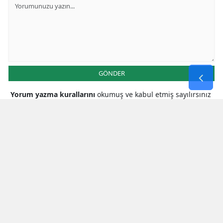
GÖNDER
Yorum yazma kurallarını
okumuş ve kabul etmiş sayılırsınız
* Bu içerik ile ilgili yorum yok, ilk yorumu siz yazın, tartışalım *
SON HABERLER
Mhp Kahramanmaraş Milletvekili