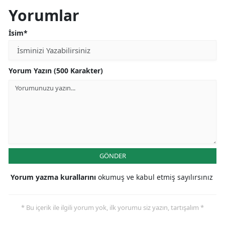
Yorumlar
İsim*
Yorum Yazın (500 Karakter)
GÖNDER
Yorum yazma kurallarını
okumuş ve kabul etmiş sayılırsınız
* Bu içerik ile ilgili yorum yok, ilk yorumu siz yazın, tartışalım *