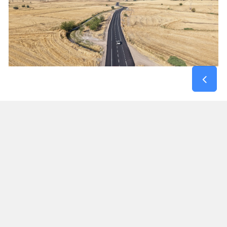
Kırsal Mahallelerin Kahramanmaraş – Gaziantep
Yoluna Bağlantısı Güçlendi
Maksutuşağı Grup Yolu, yalnızca bir mahalleye
hizmet veren bir güzergâh olmanın ötesinde,
Dulkadiroğlu kırsalındaki birçok yerleşim yerinin
Gaziantep yolu ile bağlantısını sağlayan önemli
ulaşım akslarından biri olma özelliği taşıyor.
Tamamlanan yatırımla birlikte bölge sakinleri,