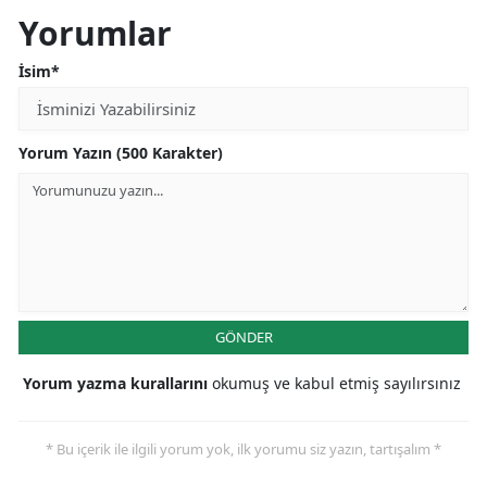
Yorumlar
İsim*
Yorum Yazın (500 Karakter)
GÖNDER
Yorum yazma kurallarını
okumuş ve kabul etmiş sayılırsınız
* Bu içerik ile ilgili yorum yok, ilk yorumu siz yazın, tartışalım *