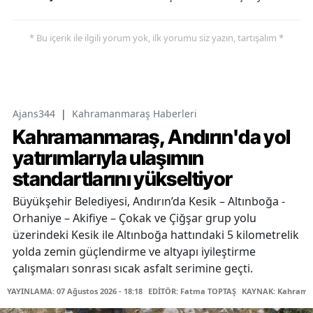
* Bu içerik ile ilgili yorum yok, ilk yorumu siz yazın, tartışalım *
Ajans344
|
Kahramanmaraş Haberleri
Kahramanmaraş, Andırın'da yol
yatırımlarıyla ulaşımın
standartlarını yükseltiyor
Büyükşehir Belediyesi, Andırın’da Kesik – Altınboğa -
Orhaniye – Akifiye – Çokak ve Çiğşar grup yolu
üzerindeki Kesik ile Altınboğa hattındaki 5 kilometrelik
yolda zemin güçlendirme ve altyapı iyileştirme
çalışmaları sonrası sıcak asfalt serimine geçti.
YAYINLAMA: 07 Ağustos 2026 - 18:18
EDİTÖR: Fatma TOPTAŞ
KAYNAK: Kahraman