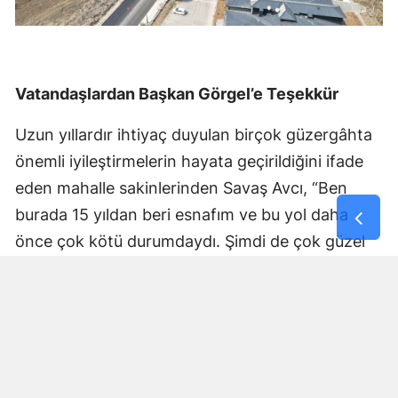
Vatandaşlardan Başkan Görgel’e Teşekkür
Uzun yıllardır ihtiyaç duyulan birçok güzergâhta
önemli iyileştirmelerin hayata geçirildiğini ifade
eden mahalle sakinlerinden Savaş Avcı, “Ben
burada 15 yıldan beri esnafım ve bu yol daha
önce çok kötü durumdaydı. Şimdi de çok güzel
hale getiriliyor. Büyükşehir Belediye Başkanımız
Fırat Görgel’e verdiği hizmetten dolayı çok
teşekkür ederim. Bizleri tozdan topraktan
kurtardı” dedi. Yapılan bakım, onarım ve asfalt
uygulamaları sayesinde ulaşımın daha güvenli ve