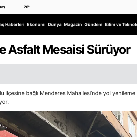
26
°
ş Haberleri
Ekonomi
Dünya
Magazin
Gündem
Bilim ve Teknol
 Asfalt Mesaisi Sürüyor
lçesine bağlı Menderes Mahallesi’nde yol yenileme çal
yor.