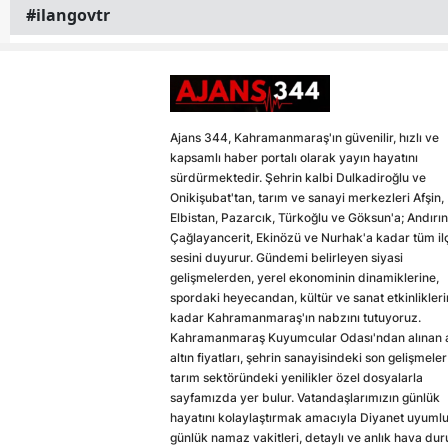
#ilangovtr
Ajans 344, Kahramanmaraş'ın güvenilir, hızlı ve
kapsamlı haber portalı olarak yayın hayatını
sürdürmektedir. Şehrin kalbi Dulkadiroğlu ve
Onikişubat'tan, tarım ve sanayi merkezleri Afşin,
Elbistan, Pazarcık, Türkoğlu ve Göksun'a; Andırın
Çağlayancerit, Ekinözü ve Nurhak'a kadar tüm il
sesini duyurur. Gündemi belirleyen siyasi
gelişmelerden, yerel ekonominin dinamiklerine,
spordaki heyecandan, kültür ve sanat etkinlikler
kadar Kahramanmaraş'ın nabzını tutuyoruz.
Kahramanmaraş Kuyumcular Odası'ndan alınan a
altın fiyatları, şehrin sanayisindeki son gelişmeler
tarım sektöründeki yenilikler özel dosyalarla
sayfamızda yer bulur. Vatandaşlarımızın günlük
hayatını kolaylaştırmak amacıyla Diyanet uyuml
günlük namaz vakitleri, detaylı ve anlık hava du