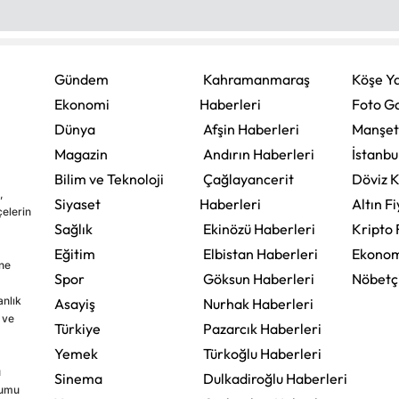
Gündem
Kahramanmaraş
Köşe Ya
Ekonomi
Haberleri
Foto Ga
Dünya
Afşin Haberleri
Manşet
Magazin
Andırın Haberleri
İstanbu
Bilim ve Teknoloji
Çağlayancerit
Döviz K
,
Siyaset
Haberleri
Altın Fi
çelerin
Sağlık
Ekinözü Haberleri
Kripto 
Eğitim
Elbistan Haberleri
Ekonom
ine
Spor
Göksun Haberleri
Nöbetç
nlık
Asayiş
Nurhak Haberleri
 ve
Türkiye
Pazarcık Haberleri
Yemek
Türkoğlu Haberleri
u
Sinema
Dulkadiroğlu Haberleri
rumu