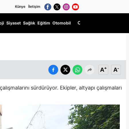
Künye
İletişim
oji
Siyaset
Sağlık
Eğitim
Otomobil
+
-
A
A
ışmalarını sürdürüyor. Ekipler, altyapı çalışmaları