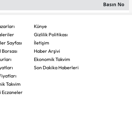
Basın No
zarları
Künye
leriler
Gizlilik Politikası
ler Sayfası
İletişim
l Borsası
Haber Arşivi
urları
Ekonomik Takvim
yatları
Son Dakika Haberleri
Fiyatları
ik Takvim
i Eczaneler