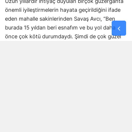
Uzun yıllardır ihtiyaç duyulan birçok güzergâhta
önemli iyileştirmelerin hayata geçirildiğini ifade
eden mahalle sakinlerinden Savaş Avcı, “Ben
burada 15 yıldan beri esnafım ve bu yol daha
önce çok kötü durumdaydı. Şimdi de çok güzel
hale getiriliyor. Büyükşehir Belediye Başkanımız
Fırat Görgel’e verdiği hizmetten dolayı çok
teşekkür ederim. Bizleri tozdan topraktan
kurtardı” dedi. Yapılan bakım, onarım ve asfalt
uygulamaları sayesinde ulaşımın daha güvenli ve
konforlu hale geldiğini söyleyen bir diğer mahalle
sakini İsmail Öksüz, “Yolumuz bozuktu. Bu yıl çok
yağmur yağdığı için yollarımızda çökmeler
oluşmuştu. Sağ olsun Büyükşehir Belediye
Başkanımız Fırat Görgel hizmet anlayışı ile