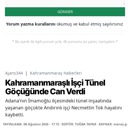
GÖNDER
Yorum yazma kurallarını
okumuş ve kabul etmiş sayılırsınız
* Bu içerik ile ilgili yorum yok, ilk yorumu siz yazın, tartışalım *
Ajans344
|
Kahramanmaraş Haberleri
Kahramanmaraşlı İşçi Tünel
Göçüğünde Can Verdi
Adana’nın İmamoğlu ilçesindeki tünel inşaatında
yaşanan göçükte Andırınlı işçi Necmettin Tok hayatını
kaybetti.
YAYINLAMA: 08 Ağustos 2026 - 17:15
EDİTÖR: TUĞBA TAPAR
KAYNAK: maraş gü