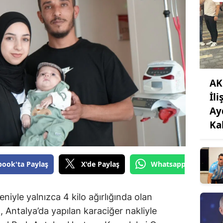
AK
İli
Ay
Ka
book'ta Paylaş
X'de Paylaş
Whatsapp'tan Gönde
iyle yalnızca 4 kilo ağırlığında olan
 Antalya’da yapılan karaciğer nakliyle