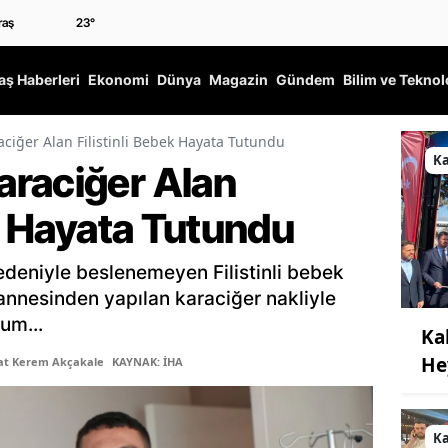
23
°
ş Haberleri
Ekonomi
Dünya
Magazin
Gündem
Bilim ve Teknol
ciğer Alan Filistinli Bebek Hayata Tutundu
K
raciğer Alan
ek Hayata Tutundu
edeniyle beslenemeyen Filistinli bebek
nnesinden yapılan karaciğer nakliyle
um...
Ka
He
şat Kerem Akçakale
KAYNAK: İHA
K