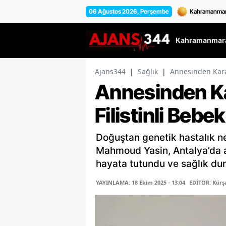
06 Ağustos 2026, Perşembe
Kahramanmara
Ajans344
|
Sağlık
|
Annesinden Kara
Annesinden Ka
Filistinli Beb
Doğuştan genetik hastalık n
Mahmoud Yasin, Antalya’da a
hayata tutundu ve sağlık dur
YAYINLAMA: 18 Ekim 2025 - 13:04
EDİTÖR: Kür