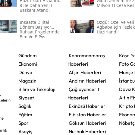
Hazırlıkları Hızlandı...
Gıda Denetimine 2
8 Ile Daha Yeni Il
Milyon Tl Ceza Kesi
Başkanı Atandı
İnşaatta Dijital
Özgür Özel Ve Veli
Dönem Başlıyor...
Ağbaba Için Fezlek
Ruhsat Projelerinde
Hazırlandı!
Bim Ve E-Pys
Zorunluluğu Geliyor
Gündem
Kahramanmaraş
Köşe Ya
Ekonomi
Haberleri
Foto Ga
Dünya
Afşin Haberleri
Manşet
Magazin
Andırın Haberleri
İstanbu
Bilim ve Teknoloji
Çağlayancerit
Döviz K
,
Siyaset
Haberleri
Altın Fi
çelerin
Sağlık
Ekinözü Haberleri
Kripto 
Eğitim
Elbistan Haberleri
Ekonom
ine
Spor
Göksun Haberleri
Nöbetç
nlık
Asayiş
Nurhak Haberleri