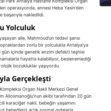
cal Park Antalya Hastane Kompleksi Organ
rilen operasyonda, annesi Heba Yasin’den
 başarıyla nakledildi.
u Yolculuk
 yaşayan aile, Mahmoud’un tedavi şansı
 topraklardan zorlu bir yolculukla Antalya’ya
i gün içinde genetik enzim defekti teşhisi
amalarla hayatta kalabiliyor, beslenemediği
örolojik bozukluklar yaşıyordu.
ıyla Gerçekleşti
 Kompleksi Organ Nakli Merkezi Genel
him Aliosmanoğlu’nun ekibi tarafından 20 gün
cili karaciğer nakli, bebeğin yaşamını
ut bebeğimiz artık normal gıdalarla