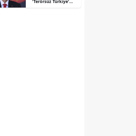
'Terörsüz Türkiye'
mesajı