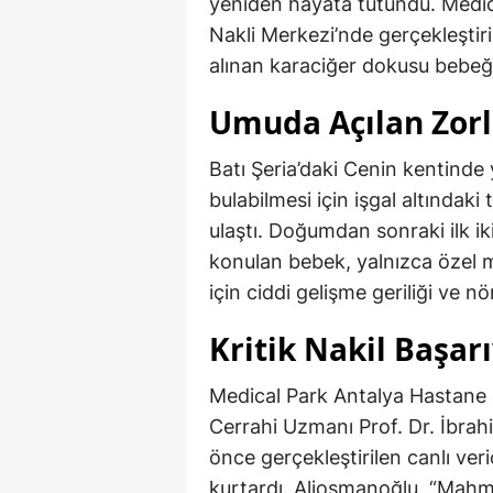
yeniden hayata tutundu. Medi
Nakli Merkezi’nde gerçekleşti
alınan karaciğer dokusu bebeğe
Umuda Açılan Zorl
Batı Şeria’daki Cenin kentinde
bulabilmesi için işgal altındaki
ulaştı. Doğumdan sonraki ilk ik
konulan bebek, yalnızca özel m
için ciddi gelişme geriliği ve n
Kritik Nakil Başar
Medical Park Antalya Hastane
Cerrahi Uzmanı Prof. Dr. İbra
önce gerçekleştirilen canlı veri
kurtardı. Aliosmanoğlu, “Mahm