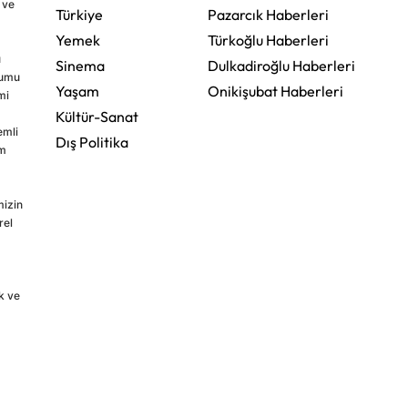
 ve
Türkiye
Pazarcık Haberleri
Yemek
Türkoğlu Haberleri
u
Sinema
Dulkadiroğlu Haberleri
rumu
Yaşam
Onikişubat Haberleri
mi
Kültür-Sanat
emli
Dış Politika
im
mizin
rel
k ve