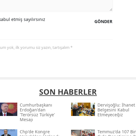
abul etmiş sayılırsınız
GÖNDER
yorum yok, ilk yorumu siz yazın, tartışalım *
SON HABERLER
Cumhurbaşkanı
Dervişoğlu: İhanet
Erdoğan'dan
Belgesini Kabul
'terörsüz Türkiye'
Etmeyeceğiz
Mesajı
Chp'de Kongre
Temmuz'da 107 Bi