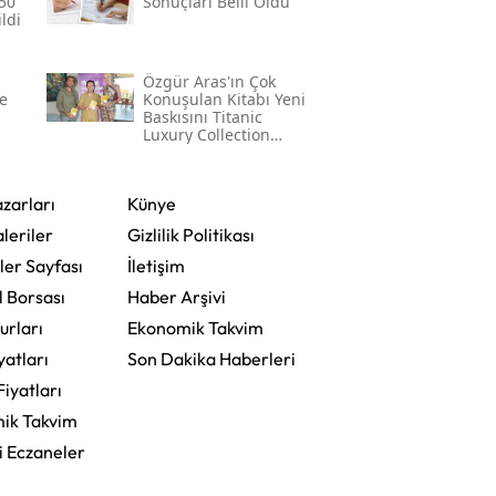
50
Sonuçları Belli Oldu
ldi
Özgür Aras'ın Çok
e
Konuşulan Kitabı Yeni
Baskısını Titanic
Luxury Collection
Bodrum'da Kutladı
zarları
Künye
leriler
Gizlilik Politikası
ler Sayfası
İletişim
l Borsası
Haber Arşivi
urları
Ekonomik Takvim
yatları
Son Dakika Haberleri
Fiyatları
ik Takvim
i Eczaneler