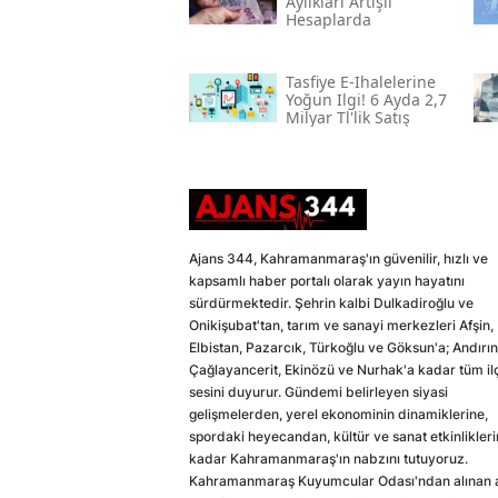
Aylıkları Artışlı
Hesaplarda
Tasfiye E-Ihalelerine
Yoğun Ilgi! 6 Ayda 2,7
Milyar Tl'lik Satış
Ajans 344, Kahramanmaraş'ın güvenilir, hızlı ve
kapsamlı haber portalı olarak yayın hayatını
sürdürmektedir. Şehrin kalbi Dulkadiroğlu ve
Onikişubat'tan, tarım ve sanayi merkezleri Afşin,
Elbistan, Pazarcık, Türkoğlu ve Göksun'a; Andırın
Çağlayancerit, Ekinözü ve Nurhak'a kadar tüm il
sesini duyurur. Gündemi belirleyen siyasi
gelişmelerden, yerel ekonominin dinamiklerine,
spordaki heyecandan, kültür ve sanat etkinlikler
kadar Kahramanmaraş'ın nabzını tutuyoruz.
Kahramanmaraş Kuyumcular Odası'ndan alınan a