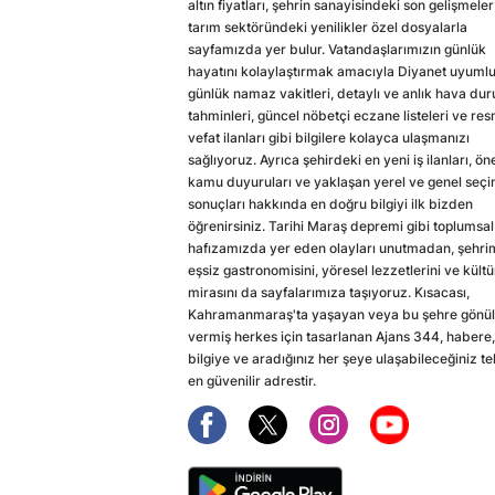
altın fiyatları, şehrin sanayisindeki son gelişmeler
tarım sektöründeki yenilikler özel dosyalarla
sayfamızda yer bulur. Vatandaşlarımızın günlük
hayatını kolaylaştırmak amacıyla Diyanet uyuml
günlük namaz vakitleri, detaylı ve anlık hava du
tahminleri, güncel nöbetçi eczane listeleri ve res
vefat ilanları gibi bilgilere kolayca ulaşmanızı
sağlıyoruz. Ayrıca şehirdeki en yeni iş ilanları, ön
kamu duyuruları ve yaklaşan yerel ve genel seç
sonuçları hakkında en doğru bilgiyi ilk bizden
öğrenirsiniz. Tarihi Maraş depremi gibi toplumsal
hafızamızda yer eden olayları unutmadan, şehri
eşsiz gastronomisini, yöresel lezzetlerini ve kültü
mirasını da sayfalarımıza taşıyoruz. Kısacası,
Kahramanmaraş'ta yaşayan veya bu şehre gönül
vermiş herkes için tasarlanan Ajans 344, habere,
bilgiye ve aradığınız her şeye ulaşabileceğiniz te
en güvenilir adrestir.