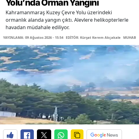
Yolu’nda Orman Yangını
Kahramanmaraş Kuzey Çevre Yolu üzerindeki
ormanlık alanda yangın çıktı. Alevlere helikopterlerle
havadan müdahale ediliyor.
YAYINLAMA: 09 Ağustos 2026 - 15:54
EDİTÖR: Kürşat Kerem Akçakale
MUHABİR: