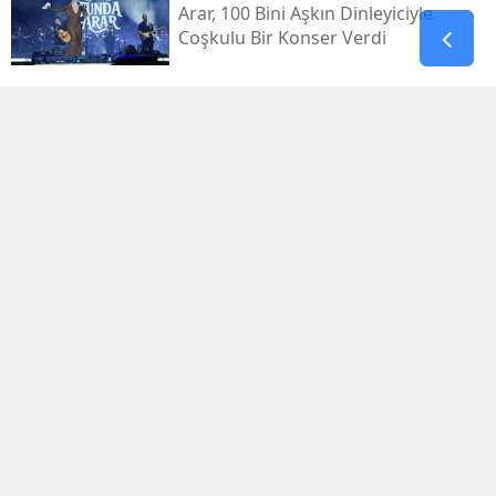
Arar, 100 Bini Aşkın Dinleyiciyle
Coşkulu Bir Konser Verdi
Gaziantep’te 4,5’lik Deprem:
Afad’dan Açıklama
Bu Mağara Kahramanmaraş’ın
Bilinen Tarihini Değiştiriyor!
Kahramanmaraş'ın En Eski Yerleşim
İzleri
Zuhal Karakoç’tan Tbmm’de Şehit
Yakınları Ve Gaziler Mesajı
Ak Parti Kahramanmaraş İl
Başkanlığı'ndan Cengiz Topel’i Anma