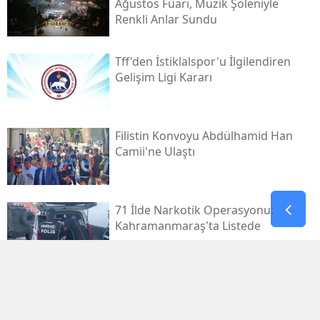
Ağustos Fuarı, Müzik Şöleniyle
Renkli Anlar Sundu
Tff'den İstiklalspor'u İlgilendiren
Gelişim Ligi Kararı
Filistin Konvoyu Abdülhamid Han
Camii'ne Ulaştı
71 İlde Narkotik Operasyonu:
Kahramanmaraş'ta Listede
Kahramanmaraş Deprem
Davalarında 14 Dosya Yargıtay'da