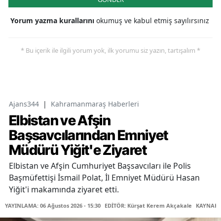
Yorum yazma kurallarını
okumuş ve kabul etmiş sayılırsınız
* Bu içerik ile ilgili yorum yok, ilk yorumu siz yazın, tartışalım *
Ajans344
|
Kahramanmaraş Haberleri
Elbistan ve Afşin
Başsavcılarından Emniyet
Müdürü Yiğit'e Ziyaret
Elbistan ve Afşin Cumhuriyet Başsavcıları ile Polis
Başmüfettişi İsmail Polat, İl Emniyet Müdürü Hasan
Yiğit'i makamında ziyaret etti.
YAYINLAMA: 06 Ağustos 2026 - 15:30
EDİTÖR: Kürşat Kerem Akçakale
KAYNAK: 