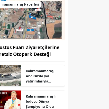
ahramanmaraş Haberleri
ustos Fuarı Ziyaretçilerine
retsiz Otopark Desteği
Kahramanmaraş,
r
Andırın'da yol
yatırımlarıyla
ulaşımın
standartlarını
Kahramanmaraşlı
yükseltiyor
Judocu Dünya
Şampiyonu Oldu