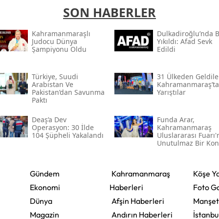
SON HABERLER
Kahramanmaraşlı
Dulkadiroğlu’nda 
Judocu Dünya
Yıkıldı: Afad Sevk
Şampiyonu Oldu
Edildi
Türkiye, Suudi
31 Ülkeden Geldiler
Arabistan Ve
Kahramanmaraş’ta
Pakistan’dan Savunma
Yarıştılar
Paktı
Deaş’a Dev
Funda Arar,
Operasyon: 30 İlde
Kahramanmaraş
104 Şüpheli Yakalandı
Uluslararası Fuarı
Unutulmaz Bir Kon
Verecek
Gündem
Kahramanmaraş
Köşe Ya
Ekonomi
Haberleri
Foto Ga
Dünya
Afşin Haberleri
Manşet
Magazin
Andırın Haberleri
İstanbu