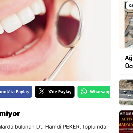
K
Ağ
Üc
book'ta Paylaş
X'de Paylaş
Whatsapp'tan Gönde
lmiyor
malarda bulunan Dt. Hamdi PEKER, toplumda