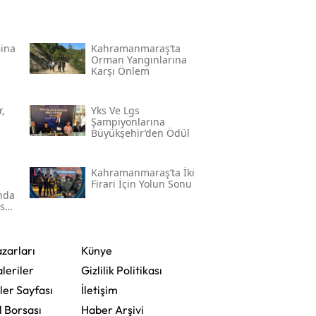
Bina
Kahramanmaraş’ta
Orman Yangınlarına
Karşı Önlem
,
Yks Ve Lgs
Şampiyonlarına
Büyükşehir’den Ödül
Kahramanmaraş’ta İki
Firari İçin Yolun Sonu
'nda
ser
zarları
Künye
leriler
Gizlilik Politikası
ler Sayfası
İletişim
l Borsası
Haber Arşivi