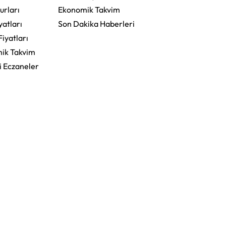
urları
Ekonomik Takvim
yatları
Son Dakika Haberleri
Fiyatları
ik Takvim
i Eczaneler