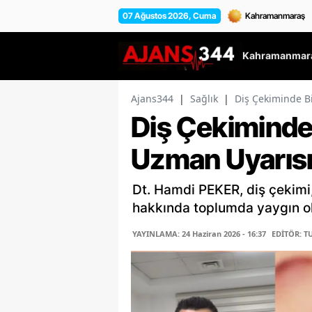
07 Ağustos 2026, Cuma
Kahramanmara
Ajans344
|
Sağlık
|
Diş Çekiminde Bi
Diş Çekiminde 
Uzman Uyarıs
Dt. Hamdi PEKER, diş çekimi,
hakkında toplumda yaygın olan
YAYINLAMA: 24 Haziran 2026 - 16:37
EDİTÖR: T