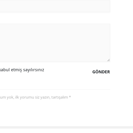
abul etmiş sayılırsınız
GÖNDER
yorum yok, ilk yorumu siz yazın, tartışalım *