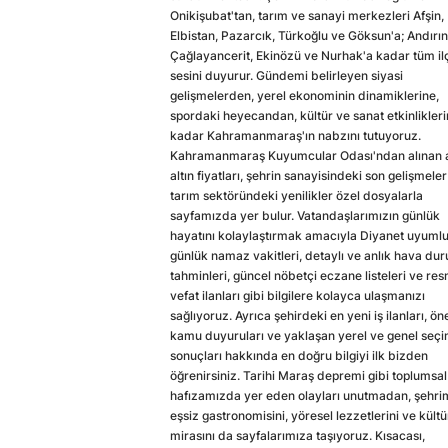
Onikişubat'tan, tarım ve sanayi merkezleri Afşin,
Elbistan, Pazarcık, Türkoğlu ve Göksun'a; Andırın
Çağlayancerit, Ekinözü ve Nurhak'a kadar tüm il
sesini duyurur. Gündemi belirleyen siyasi
gelişmelerden, yerel ekonominin dinamiklerine,
spordaki heyecandan, kültür ve sanat etkinlikler
kadar Kahramanmaraş'ın nabzını tutuyoruz.
Kahramanmaraş Kuyumcular Odası'ndan alınan a
altın fiyatları, şehrin sanayisindeki son gelişmeler
tarım sektöründeki yenilikler özel dosyalarla
sayfamızda yer bulur. Vatandaşlarımızın günlük
hayatını kolaylaştırmak amacıyla Diyanet uyuml
günlük namaz vakitleri, detaylı ve anlık hava du
tahminleri, güncel nöbetçi eczane listeleri ve res
vefat ilanları gibi bilgilere kolayca ulaşmanızı
sağlıyoruz. Ayrıca şehirdeki en yeni iş ilanları, ön
kamu duyuruları ve yaklaşan yerel ve genel seç
sonuçları hakkında en doğru bilgiyi ilk bizden
öğrenirsiniz. Tarihi Maraş depremi gibi toplumsal
hafızamızda yer eden olayları unutmadan, şehri
eşsiz gastronomisini, yöresel lezzetlerini ve kültü
mirasını da sayfalarımıza taşıyoruz. Kısacası,