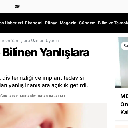
35
°
ş Haberleri
Ekonomi
Dünya
Magazin
Gündem
Bilim ve Teknol
linen Yanlışlara Uzman Uyarısı
Sa
Bilinen Yanlışlara
ı
 diş temizliği ve implant tedavisi
 yanlış inanışlara açıklık getirdi.
Mü
UĞBA TAPAR
MUHABİR: ORHAN KARAÇALI
On
Ka