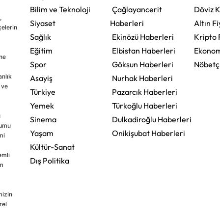
Bilim ve Teknoloji
Çağlayancerit
Döviz K
,
Siyaset
Haberleri
Altın Fi
çelerin
Sağlık
Ekinözü Haberleri
Kripto 
Eğitim
Elbistan Haberleri
Ekonom
ine
Spor
Göksun Haberleri
Nöbetç
nlık
Asayiş
Nurhak Haberleri
 ve
Türkiye
Pazarcık Haberleri
Yemek
Türkoğlu Haberleri
u
Sinema
Dulkadiroğlu Haberleri
rumu
Yaşam
Onikişubat Haberleri
mi
Kültür-Sanat
emli
Dış Politika
im
mizin
rel