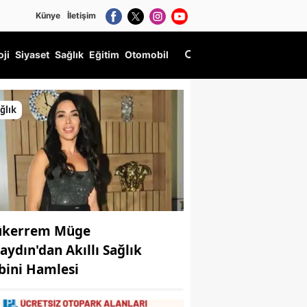
Künye
İletişim
oji
Siyaset
Sağlık
Eğitim
Otomobil
ğlık
kerrem Müge
aydın'dan Akıllı Sağlık
bini Hamlesi