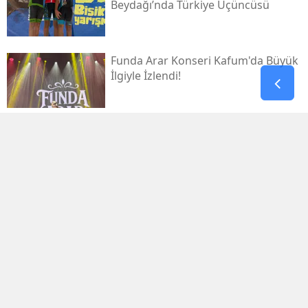
Beydağı’nda Türkiye Üçüncüsü
Funda Arar Konseri Kafum'da Büyük
İlgiyle İzlendi!
Galatasaray, Villarreal’e 2-1 Mağlup
Oldu
Galatasaray İlk Yarıyı Villarreal
Karşısında Geride Kapattı
Kahramanmaraş’ta Nöbetçi
Eczaneler 8 Ağustos