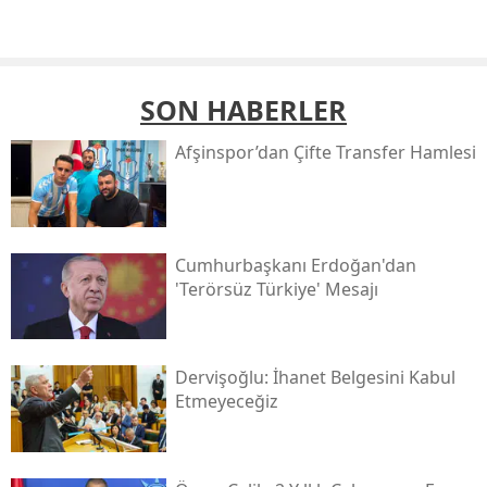
SON HABERLER
Afşinspor’dan Çifte Transfer Hamlesi
Cumhurbaşkanı Erdoğan'dan
'terörsüz Türkiye' Mesajı
Dervişoğlu: İhanet Belgesini Kabul
Etmeyeceğiz