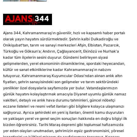
Ajans 344, Kahramanmaraş'ın güvenilir, hızlı ve kapsamlı haber portalı
olarak yayın hayatını sürdürmektedir. Şehrin kalbi Dulkadiroğlu ve
Onikişubat'tan, tarım ve sanayi merkezleri Afşin, Elbistan, Pazarcık,
Türkoğlu ve Göksun'a; Andırın, Çağlayancerit, Ekinözü ve Nurhak'a
kadar tüm ilçelerin sesini duyurur. Gündemi belirleyen siyasi
gelişmelerden, yerel ekonominin dinamiklerine, spordaki heyecandan,
kültür ve sanat etkinliklerine kadar Kahramanmaraş'ın nabzını
tutuyoruz. Kahramanmaraş Kuyumcular Odası'ndan alınan anlık altın
fiyatları, şehrin sanayisindeki son gelişmeler ve tarım sektöründeki
yenilikler özel dosyalarla sayfamızda yer bulur. Vatandaşlarımızın
günlük hayatını kolaylaştırmak amacıyla Diyanet uyumlu günlük namaz
vakitleri, detaylı ve anlık hava durumu tahminleri, güncel nöbetçi
eczane listeleri ve resmi vefat ilanları gibi bilgilere kolayca ulaşmanızı
sağlıyoruz. Ayrıca şehirdeki en yeni iş ilanları, önemli kamu duyuruları
ve yaklaşan yerel ve genel seçim sonuçları hakkında en doğru bilgiyi ilk
bizden öğrenirsiniz. Tarihi Maraş depremi gibi toplumsal hafızamızda
yer eden olayları unutmadan, şehrimizin eşsiz gastronomisini, yöresel
lezzetlerini ve kültürel mirasını da sayfalarımıza taşıyoruz. Kısacası,