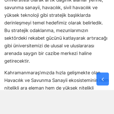
savunma sanayii, havacılık, sivil havacılık ve
yüksek teknoloji gibi stratejik başlıklarda
derinleşmeyi temel hedefimiz olarak belirledik.
Bu stratejik odaklanma, mezunlarımızın
sektördeki rekabet gücünü katlayarak artıracağı
gibi üniversitemizi de ulusal ve uluslararası
arenada saygın bir cazibe merkezi haline
getirecektir.
Kahramanmaraş’ımızda hızla gelişmekte olan
Havacılık ve Savunma Sanayii ekosisteminin hem
nitelikli ara eleman hem de yüksek nitelikli
mühendis ve uzman ihtiyaçlarını karşılamaya,
aynı zamanda sektöre güçlü bir bilimsel altyapı
sunmaya kararlıyız. Şehrimizi ve bölgesini bu