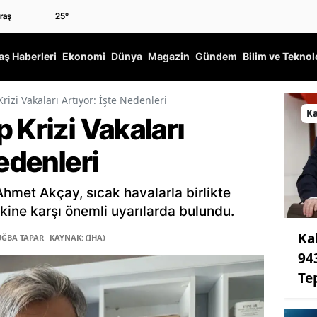
25
°
ş Haberleri
Ekonomi
Dünya
Magazin
Gündem
Bilim ve Teknol
rizi Vakaları Artıyor: İşte Nedenleri
K
 Krizi Vakaları
Nedenleri
Ahmet Akçay, sıcak havalarla birlikte
skine karşı önemli uyarılarda bulundu.
Ka
UĞBA TAPAR
KAYNAK: (İHA)
94
Te