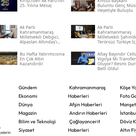
Kirişci’den Ak Parti’nin
Kmtso Başkanı
25. Yılına Mesaj
Buluntu Genç Müsi
Heyetiyle Buluştu
Ak Parti
Ak Parti
Kahramanmaraş
Kahramanmaraş
Milletvekili Debgici,
Milletvekili Şahin’
Alpaslan Altındaş’ı
Terörsüz Türkiye İç
Ağırladı
Gece Mesaisi
Bu Hafta Yatırımcısına
Altay Bayındır Celt
En Çok Altın
Vigo’ya Mı Transfer
Kazandırdı!
Oluyor? Resmi Du
Belli Oldu!
Gündem
Kahramanmaraş
Köşe Ya
Ekonomi
Haberleri
Foto Ga
Dünya
Afşin Haberleri
Manşet
Magazin
Andırın Haberleri
İstanbu
Bilim ve Teknoloji
Çağlayancerit
Döviz K
,
Siyaset
Haberleri
Altın Fi
çelerin