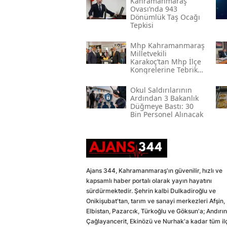
Kahramanmaraş
Ovası’nda 943
Dönümlük Taş Ocağı
Tepkisi
Mhp Kahramanmaraş
Milletvekili
Karakoç’tan Mhp İlçe
Kongrelerine Tebrik
Mesajı
Okul Saldırılarının
Ardından 3 Bakanlık
Düğmeye Bastı: 30
Bin Personel Alınacak
Ajans 344, Kahramanmaraş'ın güvenilir, hızlı ve
kapsamlı haber portalı olarak yayın hayatını
sürdürmektedir. Şehrin kalbi Dulkadiroğlu ve
Onikişubat'tan, tarım ve sanayi merkezleri Afşin,
Elbistan, Pazarcık, Türkoğlu ve Göksun'a; Andırın
Çağlayancerit, Ekinözü ve Nurhak'a kadar tüm il