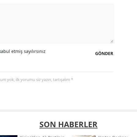
abul etmiş sayılırsınız
GÖNDER
yorum yok, ilk yorumu siz yazın, tartışalım *
SON HABERLER