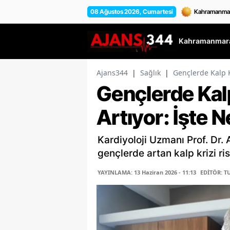
08 Ağustos 2026, Cumartesi
Kahramanmara
Ajans344
|
Sağlık
|
Gençlerde Kalp K
Gençlerde Kalp
Artıyor: İşte 
Kardiyoloji Uzmanı Prof. Dr. 
gençlerde artan kalp krizi ri
YAYINLAMA: 13 Haziran 2026 - 11:13
EDİTÖR: T