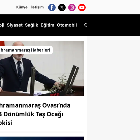
Künye
İletişim
oji
Siyaset
Sağlık
Eğitim
Otomobil
ahramanmaraş Haberleri
hramanmaraş Ovası’nda
3 Dönümlük Taş Ocağı
pkisi