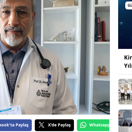
G
Kir
Yı
book'ta Paylaş
X'de Paylaş
Whatsapp'tan Gönde