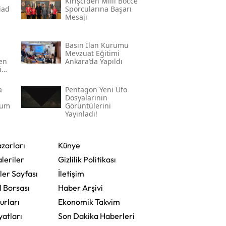
Kirişci’den Milli Bocce
̇ad
Sporcularına Başarı
Mesajı
Basın İlan Kurumu
Mevzuat Eğitimi
den
Ankara’da Yapıldı
in
a
Pentagon Yeni Ufo
Dosyalarının
rum
Görüntülerini
Yayınladı!
zarları
Künye
leriler
Gizlilik Politikası
ler Sayfası
İletişim
l Borsası
Haber Arşivi
urları
Ekonomik Takvim
yatları
Son Dakika Haberleri