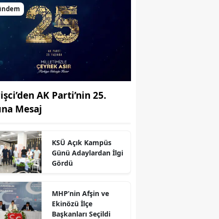
ündem
işci’den AK Parti’nin 25.
lına Mesaj
KSÜ Açık Kampüs
Günü Adaylardan İlgi
Gördü
MHP’nin Afşin ve
Ekinözü İlçe
r
Başkanları Seçildi