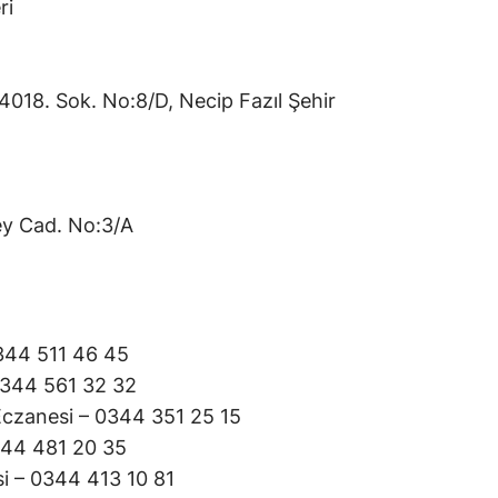
ri
18. Sok. No:8/D, Necip Fazıl Şehir
y Cad. No:3/A
344 511 46 45
0344 561 32 32
czanesi – 0344 351 25 15
344 481 20 35
 – 0344 413 10 81