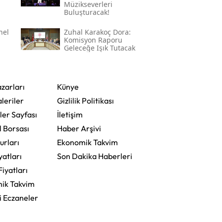
a
Müzikseverleri
Buluşturacak!
nel
Zuhal Karakoç Dora:
Komisyon Raporu
Geleceğe Işık Tutacak
zarları
Künye
leriler
Gizlilik Politikası
ler Sayfası
İletişim
l Borsası
Haber Arşivi
urları
Ekonomik Takvim
yatları
Son Dakika Haberleri
Fiyatları
ik Takvim
i Eczaneler