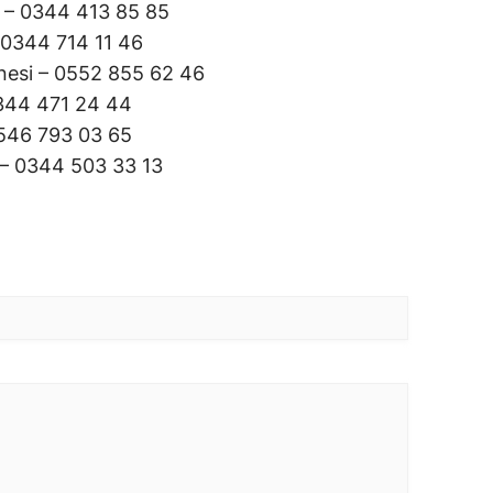
 – 0344 413 85 85
 0344 714 11 46
anesi – 0552 855 62 46
344 471 24 44
0546 793 03 65
– 0344 503 33 13