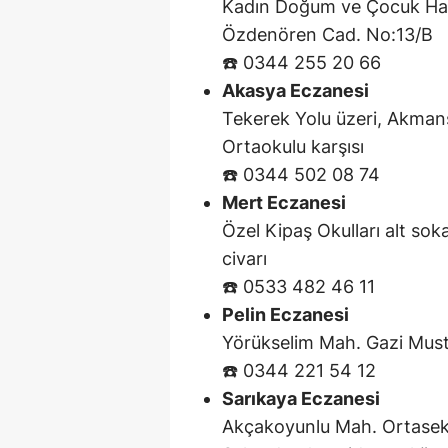
Kadın Doğum ve Çocuk Hast
Özdenören Cad. No:13/B
☎️ 0344 255 20 66
Akasya Eczanesi
Tekerek Yolu üzeri, Akman
Ortaokulu karşısı
☎️ 0344 502 08 74
Mert Eczanesi
Özel Kipaş Okulları alt so
civarı
☎️ 0533 482 46 11
Pelin Eczanesi
Yörükselim Mah. Gazi Mus
☎️ 0344 221 54 12
Sarıkaya Eczanesi
Akçakoyunlu Mah. Ortaseki 