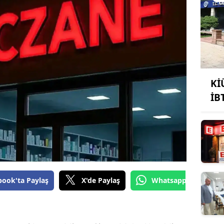
Kİ
İB
book'ta Paylaş
X'de Paylaş
Whatsapp'tan Gönde