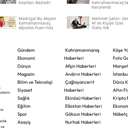
Kayıtları Başladı!
Kahramanmaraş't
Karşılandı
Madrigal Bu Akşam
Mehmet Şahin: Ge
Kahramanmaraş
Af Ve Kişiye Özel
Ağustos Fuarı'nda
Statü Yok
Gündem
Kahramanmaraş
Köşe Ya
Ekonomi
Haberleri
Foto Ga
Dünya
Afşin Haberleri
Manşet
Magazin
Andırın Haberleri
İstanbu
Bilim ve Teknoloji
Çağlayancerit
Döviz K
,
Siyaset
Haberleri
Altın Fi
çelerin
Sağlık
Ekinözü Haberleri
Kripto 
Eğitim
Elbistan Haberleri
Ekonom
ine
Spor
Göksun Haberleri
Nöbetç
nlık
Asayiş
Nurhak Haberleri
 ve