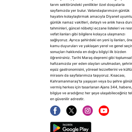
tarım sektöründeki yenilikler özel dosyalarla
sayfamızda yer bulur. Vatandaşlarımızın günlük
hayatını kolaylaştırmak amacıyla Diyanet uyuml
günlük namaz vakitleri, detaylı ve anlık hava du
tahminleri, güncel nöbetçi eczane listeleri ve res
vefat ilanları gibi bilgilere kolayca ulaşmanızı
sağlıyoruz. Ayrıca şehirdeki en yeni iş ilanları, ön
kamu duyuruları ve yaklaşan yerel ve genel seç
sonuçları hakkında en doğru bilgiyi ilk bizden
öğrenirsiniz. Tarihi Maraş depremi gibi toplumsal
hafızamızda yer eden olayları unutmadan, şehri
eşsiz gastronomisini, yöresel lezzetlerini ve kültü
mirasını da sayfalarımıza taşıyoruz. Kısacası,
Kahramanmaraş'ta yaşayan veya bu şehre gönül
vermiş herkes için tasarlanan Ajans 344, habere,
bilgiye ve aradığınız her şeye ulaşabileceğiniz te
en güvenilir adrestir.