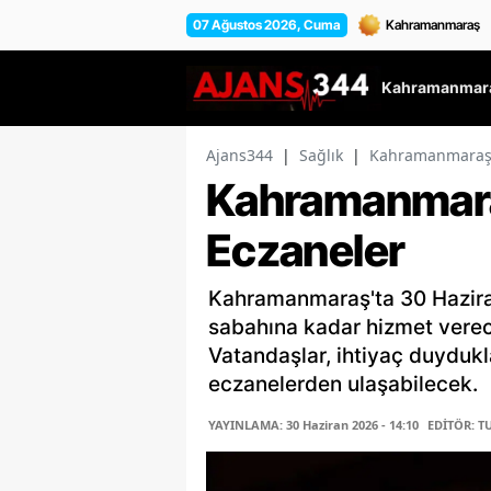
07 Ağustos 2026, Cuma
Kahramanmara
Ajans344
|
Sağlık
|
Kahramanmaraş'
Kahramanmara
Eczaneler
Kahramanmaraş'ta 30 Hazira
sabahına kadar hizmet verece
Vatandaşlar, ihtiyaç duydukl
eczanelerden ulaşabilecek.
YAYINLAMA: 30 Haziran 2026 - 14:10
EDİTÖR: T