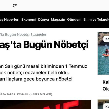
27
°
ş Haberleri
Ekonomi
Dünya
Magazin
Gündem
Bilim ve Teknol
ta Bugün Nöbetçi Eczaneler
K
ş'ta Bugün Nöbetçi
n Salı günü mesai bitiminden 1 Temmuz
k nöbetçi eczaneler belli oldu.
arı ilaçlara gece boyunca nöbetçi
Ka
Ok
UĞBA TAPAR
KAYNAK: (HABER MERKEZİ)
K