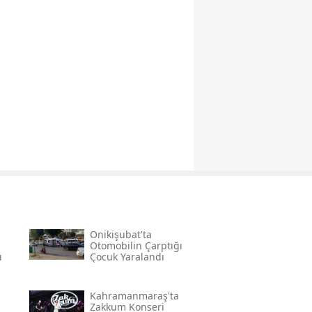
a
Onikişubat'ta
Otomobilin Çarptığı
ı
Çocuk Yaralandı
Kahramanmaraş'ta
Zakkum Konseri