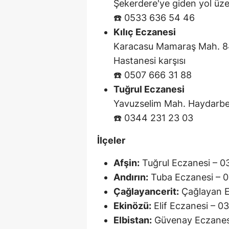
Şekerdere'ye giden yol üze
☎️ 0533 636 54 46
Kılıç Eczanesi
Karacasu Mamaraş Mah. 840
Hastanesi karşısı
☎️ 0507 666 31 88
Tuğrul Eczanesi
Yavuzselim Mah. Haydarbe
☎️ 0344 231 23 03
İlçeler
Afşin:
Tuğrul Eczanesi – 0
Andırın:
Tuba Eczanesi – 
Çağlayancerit:
Çağlayan E
Ekinözü:
Elif Eczanesi – 0
Elbistan:
Güvenay Eczanesi