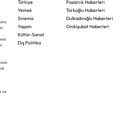
Türkiye
Pazarcık Haberleri
Yemek
Türkoğlu Haberleri
u
Sinema
Dulkadiroğlu Haberleri
rumu
Yaşam
Onikişubat Haberleri
mi
Kültür-Sanat
emli
Dış Politika
im
mizin
rel
k ve