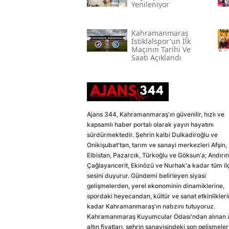
Yenileniyor
Kahramanmaraş
İstiklalspor'un İlk
Maçının Tarihi Ve
Saati Açıklandı
Ajans 344, Kahramanmaraş'ın güvenilir, hızlı ve
kapsamlı haber portalı olarak yayın hayatını
sürdürmektedir. Şehrin kalbi Dulkadiroğlu ve
Onikişubat'tan, tarım ve sanayi merkezleri Afşin,
Elbistan, Pazarcık, Türkoğlu ve Göksun'a; Andırın
Çağlayancerit, Ekinözü ve Nurhak'a kadar tüm il
sesini duyurur. Gündemi belirleyen siyasi
gelişmelerden, yerel ekonominin dinamiklerine,
spordaki heyecandan, kültür ve sanat etkinlikler
kadar Kahramanmaraş'ın nabzını tutuyoruz.
Kahramanmaraş Kuyumcular Odası'ndan alınan a
altın fiyatları, şehrin sanayisindeki son gelişmeler