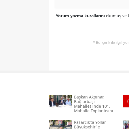
Yorum yazma kurallarını
okumuş ve k
* Bu içerik ile ilgili 
Başkan Akpınar,
Bağlarbaşı
Mahallesi'nde 101.
Mahalle Toplantısını
Gerçekleştirdi
Pazarcık’ta Yollar
Büyükşehir’le