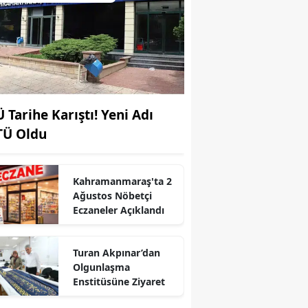
Ü Tarihe Karıştı! Yeni Adı
TÜ Oldu
Kahramanmaraş'ta 2
Ağustos Nöbetçi
Eczaneler Açıklandı
r
Turan Akpınar’dan
Olgunlaşma
Enstitüsüne Ziyaret