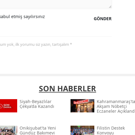
abul etmiş sayılırsınız
GÖNDER
yorum yok, ilk yorumu siz yazın, tartışalım *
SON HABERLER
Siyah-Beyazlılar
Kahramanmaraş't
Çekya’da Kazandı
Akşam Nöbetçi
Eczaneler Açıkland
Onikişubat'ta Yeni
Filistin Destek
Gündüz Bakımevi
Konvoyu