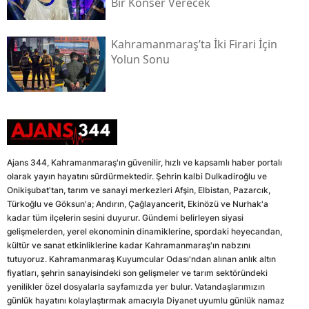
Bir Konser Verecek
Kahramanmaraş’ta İki Firari İçin
Yolun Sonu
Ajans 344, Kahramanmaraş'ın güvenilir, hızlı ve kapsamlı haber portalı
olarak yayın hayatını sürdürmektedir. Şehrin kalbi Dulkadiroğlu ve
Onikişubat'tan, tarım ve sanayi merkezleri Afşin, Elbistan, Pazarcık,
Türkoğlu ve Göksun'a; Andırın, Çağlayancerit, Ekinözü ve Nurhak'a
kadar tüm ilçelerin sesini duyurur. Gündemi belirleyen siyasi
gelişmelerden, yerel ekonominin dinamiklerine, spordaki heyecandan,
kültür ve sanat etkinliklerine kadar Kahramanmaraş'ın nabzını
tutuyoruz. Kahramanmaraş Kuyumcular Odası'ndan alınan anlık altın
fiyatları, şehrin sanayisindeki son gelişmeler ve tarım sektöründeki
yenilikler özel dosyalarla sayfamızda yer bulur. Vatandaşlarımızın
günlük hayatını kolaylaştırmak amacıyla Diyanet uyumlu günlük namaz