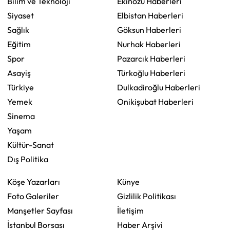
Bilim ve Teknoloji
Ekinözü Haberleri
Siyaset
Elbistan Haberleri
Sağlık
Göksun Haberleri
Eğitim
Nurhak Haberleri
Spor
Pazarcık Haberleri
Asayiş
Türkoğlu Haberleri
Türkiye
Dulkadiroğlu Haberleri
Yemek
Onikişubat Haberleri
Sinema
Yaşam
Kültür-Sanat
Dış Politika
Köşe Yazarları
Künye
Foto Galeriler
Gizlilik Politikası
Manşetler Sayfası
İletişim
İstanbul Borsası
Haber Arşivi