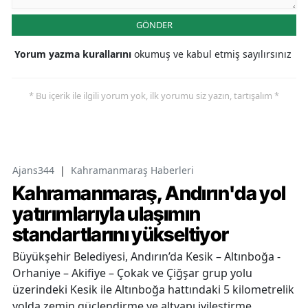
GÖNDER
Yorum yazma kurallarını
okumuş ve kabul etmiş sayılırsınız
* Bu içerik ile ilgili yorum yok, ilk yorumu siz yazın, tartışalım *
Ajans344
|
Kahramanmaraş Haberleri
Kahramanmaraş, Andırın'da yol
yatırımlarıyla ulaşımın
standartlarını yükseltiyor
Büyükşehir Belediyesi, Andırın’da Kesik – Altınboğa -
Orhaniye – Akifiye – Çokak ve Çiğşar grup yolu
üzerindeki Kesik ile Altınboğa hattındaki 5 kilometrelik
yolda zemin güçlendirme ve altyapı iyileştirme