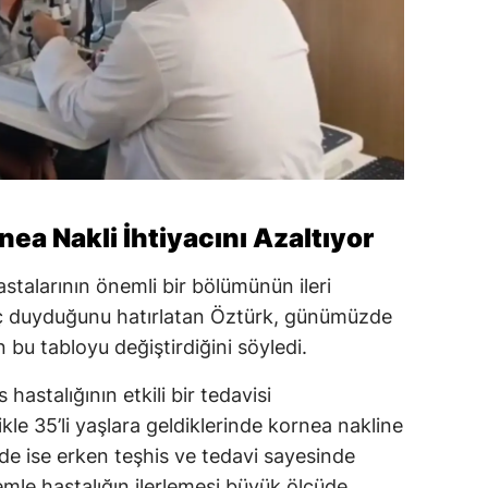
ea Nakli İhtiyacını Azaltıyor
stalarının önemli bir bölümünün ileri
aç duyduğunu hatırlatan Öztürk, günümüzde
u tabloyu değiştirdiğini söyledi.
astalığının etkili bir tedavisi
le 35’li yaşlara geldiklerinde kornea nakline
e ise erken teşhis ve tedavi sayesinde
temle hastalığın ilerlemesi büyük ölçüde