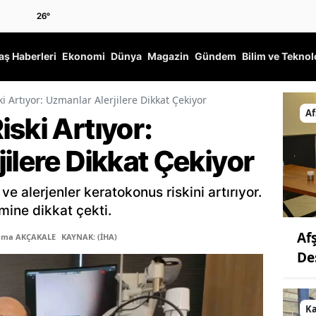
26
°
ş Haberleri
Ekonomi
Dünya
Magazin
Gündem
Bilim ve Teknol
i Artıyor: Uzmanlar Alerjilere Dikkat Çekiyor
Af
ski Artıyor:
ilere Dikkat Çekiyor
 alerjenler keratokonus riskini artırıyor.
mine dikkat çekti.
Af
Sema AKÇAKALE
KAYNAK: (İHA)
De
K