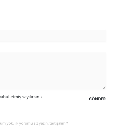
abul etmiş sayılırsınız
GÖNDER
yorum yok, ilk yorumu siz yazın, tartışalım *