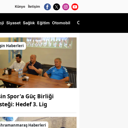
Künye
İletişim
oji
Siyaset
Sağlık
Eğitim
Otomobil
şin Haberleri
şin Spor'a Güç Birliği
steği: Hedef 3. Lig
ahramanmaraş Haberleri