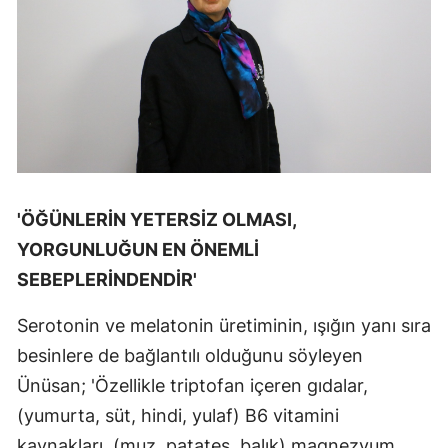
'ÖĞÜNLERİN YETERSİZ OLMASI,
YORGUNLUĞUN EN ÖNEMLİ
SEBEPLERİNDENDİR'
Serotonin ve melatonin üretiminin, ışığın yanı sıra
besinlere de bağlantılı olduğunu söyleyen
Ünüsan; 'Özellikle triptofan içeren gıdalar,
(yumurta, süt, hindi, yulaf) B6 vitamini
kaynakları, (muz, patates, balık) magnezyum,