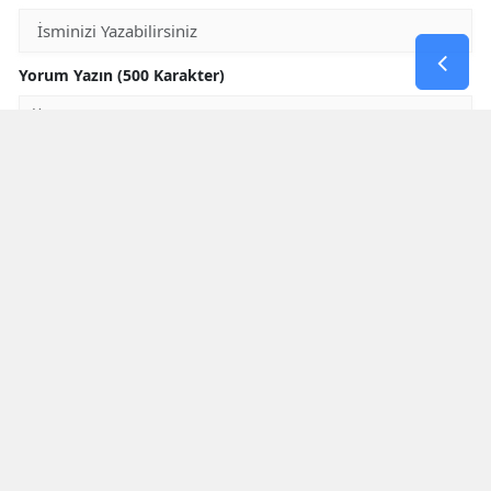
Yorum Yazın (500 Karakter)
GÖNDER
Yorum yazma kurallarını
okumuş ve kabul etmiş sayılırsınız
* Bu içerik ile ilgili yorum yok, ilk yorumu siz yazın, tartışalım *