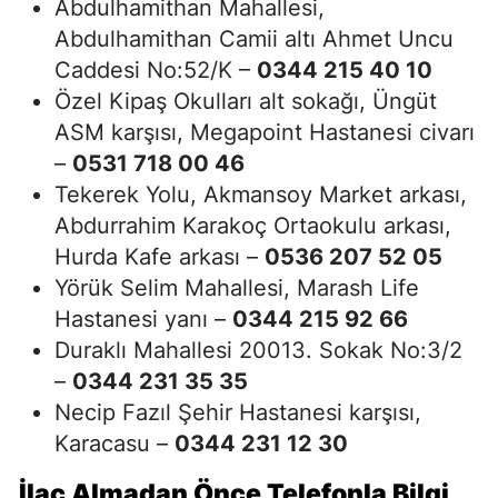
Abdulhamithan Mahallesi,
Abdulhamithan Camii altı Ahmet Uncu
Caddesi No:52/K –
0344 215 40 10
Özel Kipaş Okulları alt sokağı, Üngüt
ASM karşısı, Megapoint Hastanesi civarı
–
0531 718 00 46
Tekerek Yolu, Akmansoy Market arkası,
Abdurrahim Karakoç Ortaokulu arkası,
Hurda Kafe arkası –
0536 207 52 05
Yörük Selim Mahallesi, Marash Life
Hastanesi yanı –
0344 215 92 66
Duraklı Mahallesi 20013. Sokak No:3/2
–
0344 231 35 35
Necip Fazıl Şehir Hastanesi karşısı,
Karacasu –
0344 231 12 30
İlaç Almadan Önce Telefonla Bilgi