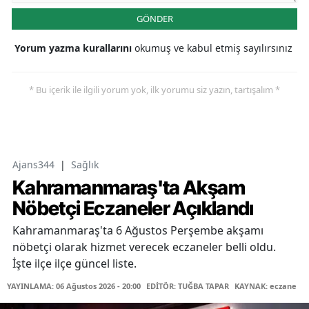
GÖNDER
Yorum yazma kurallarını
okumuş ve kabul etmiş sayılırsınız
* Bu içerik ile ilgili yorum yok, ilk yorumu siz yazın, tartışalım *
Ajans344
|
Sağlık
Kahramanmaraş'ta Akşam
Nöbetçi Eczaneler Açıklandı
Kahramanmaraş'ta 6 Ağustos Perşembe akşamı
nöbetçi olarak hizmet verecek eczaneler belli oldu.
İşte ilçe ilçe güncel liste.
YAYINLAMA: 06 Ağustos 2026 - 20:00
EDİTÖR: TUĞBA TAPAR
KAYNAK: eczane