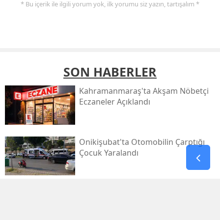
* Bu içerik ile ilgili yorum yok, ilk yorumu siz yazın, tartışalım *
SON HABERLER
Kahramanmaraş'ta Akşam Nöbetçi
Eczaneler Açıklandı
Onikişubat'ta Otomobilin Çarptığı
Çocuk Yaralandı
Pazarcık’ta Yollar Büyükşehir’le
Yenileniyor