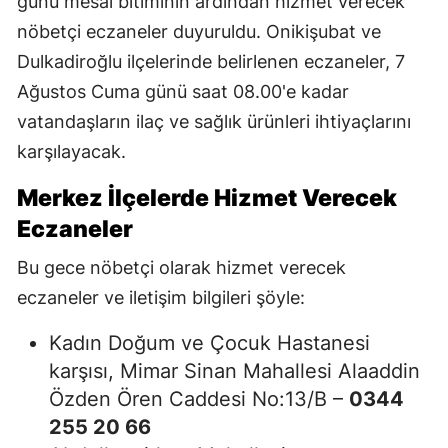
günü mesai bitiminin ardından hizmet verecek
nöbetçi eczaneler duyuruldu. Onikişubat ve
Dulkadiroğlu ilçelerinde belirlenen eczaneler, 7
Ağustos Cuma günü saat 08.00'e kadar
vatandaşların ilaç ve sağlık ürünleri ihtiyaçlarını
karşılayacak.
Merkez İlçelerde Hizmet Verecek
Eczaneler
Bu gece nöbetçi olarak hizmet verecek
eczaneler ve iletişim bilgileri şöyle:
Kadın Doğum ve Çocuk Hastanesi
karşısı, Mimar Sinan Mahallesi Alaaddin
Özden Ören Caddesi No:13/B –
0344
255 20 66