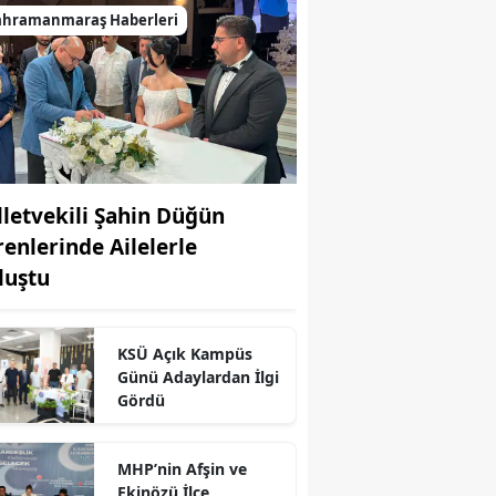
ahramanmaraş Haberleri
lletvekili Şahin Düğün
renlerinde Ailelerle
luştu
KSÜ Açık Kampüs
Günü Adaylardan İlgi
Gördü
r
MHP’nin Afşin ve
Ekinözü İlçe