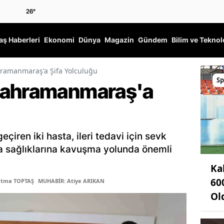
26
°
ş Haberleri
Ekonomi
Dünya
Magazin
Gündem
Bilim ve Teknol
ramanmaraş'a Şifa Yolculuğu
Sp
Kahramanmaraş'a
iren iki hasta, ileri tedavi için sevk
a sağlıklarına kavuşma yolunda önemli
Ka
60
atma TOPTAŞ
MUHABİR: Atiye ARIKAN
Ol