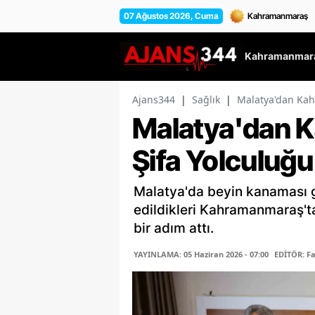
07 Ağustos 2026, Cuma
Kahramanmara
Ajans344
|
Sağlık
|
Malatya'dan Kah
Malatya'dan 
Şifa Yolculuğu
Malatya'da beyin kanaması geç
edildikleri Kahramanmaraş't
bir adım attı.
YAYINLAMA: 05 Haziran 2026 - 07:00
EDİTÖR: F