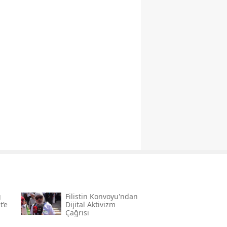
ğ
Filistin Konvoyu'ndan
t’e
Dijital Aktivizm
Çağrısı