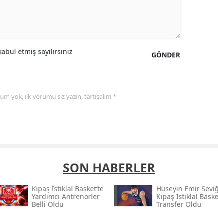
abul etmiş sayılırsınız
GÖNDER
yorum yok, ilk yorumu siz yazın, tartışalım *
SON HABERLER
Kipaş İstiklal Basket’te
Hüseyin Emir Sevi
Yardımcı Antrenörler
Kipaş İstiklal Baske
Belli Oldu
Transfer Oldu