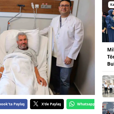
K
Mi
Tö
Bu
book'ta Paylaş
X'de Paylaş
Whatsapp'tan Gönde