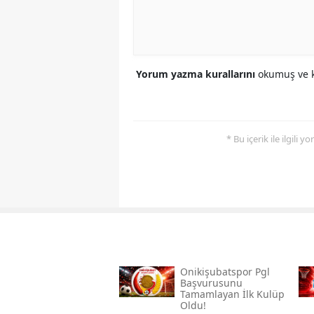
Yorum yazma kurallarını
okumuş ve k
* Bu içerik ile ilgili 
Onikişubatspor Pgl
Başvurusunu
Tamamlayan İlk Kulüp
Oldu!