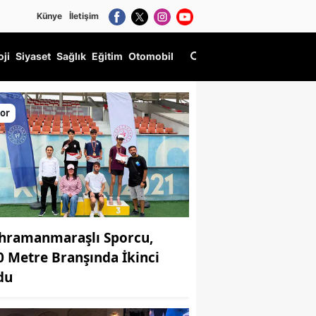
Künye
İletişim
oji
Siyaset
Sağlık
Eğitim
Otomobil
or
hramanmaraşlı Sporcu,
0 Metre Branşında İkinci
du