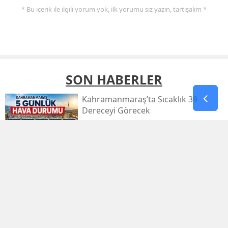
* Bu içerik ile ilgili yorum yok, ilk yorumu siz yazın, tartışalım *
SON HABERLER
Kahramanmaraş’ta Sıcaklık 39
Dereceyi Görecek
Kahramanmaraş’taki Orman Yangını
Kontrol Altında
Kahramanmaraş Küçük Sanayi Sitesi
Yeniden Açıldı