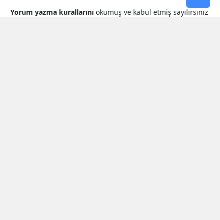
Yorum yazma kurallarını
okumuş ve kabul etmiş sayılırsınız
* Bu içerik ile ilgili yorum yok, ilk yorumu siz yazın, tartışalım *
SON HABERLER
Milletvekili Şahin’den
Cumhurbaşkanı Erdoğan’a Teşekkür
Bakan Çiftçi’den Orman Yangınlarına
Karşı Seferberlik Çağrısı