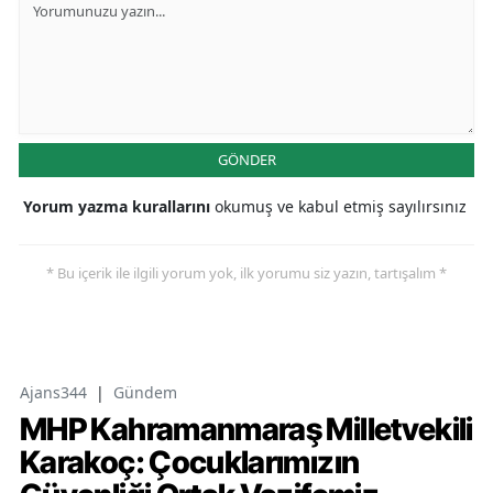
GÖNDER
Yorum yazma kurallarını
okumuş ve kabul etmiş sayılırsınız
* Bu içerik ile ilgili yorum yok, ilk yorumu siz yazın, tartışalım *
Ajans344
|
Gündem
MHP Kahramanmaraş Milletvekili
Karakoç: Çocuklarımızın