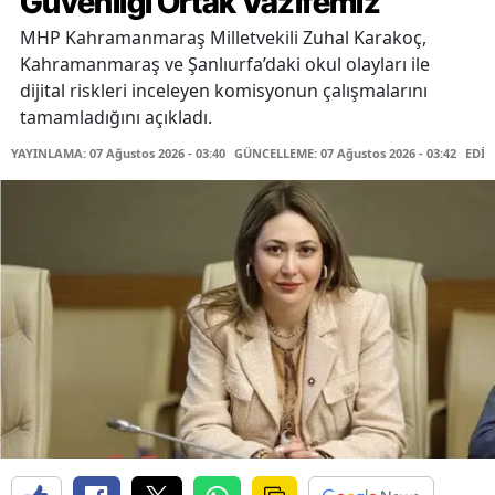
Güvenliği Ortak Vazifemiz
MHP Kahramanmaraş Milletvekili Zuhal Karakoç,
Kahramanmaraş ve Şanlıurfa’daki okul olayları ile
dijital riskleri inceleyen komisyonun çalışmalarını
tamamladığını açıkladı.
YAYINLAMA: 07 Ağustos 2026 - 03:40
GÜNCELLEME: 07 Ağustos 2026 - 03:42
EDİT