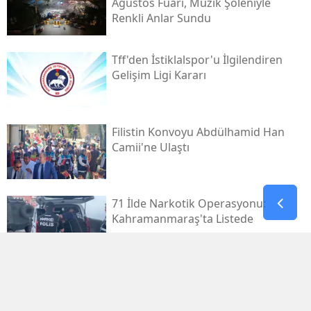
Ağustos Fuarı, Müzik Şöleniyle
Renkli Anlar Sundu
Tff'den İstiklalspor'u İlgilendiren
Gelişim Ligi Kararı
Filistin Konvoyu Abdülhamid Han
Camii'ne Ulaştı
71 İlde Narkotik Operasyonu:
Kahramanmaraş'ta Listede
Kahramanmaraş Deprem
Davalarında 14 Dosya Yargıtay'da