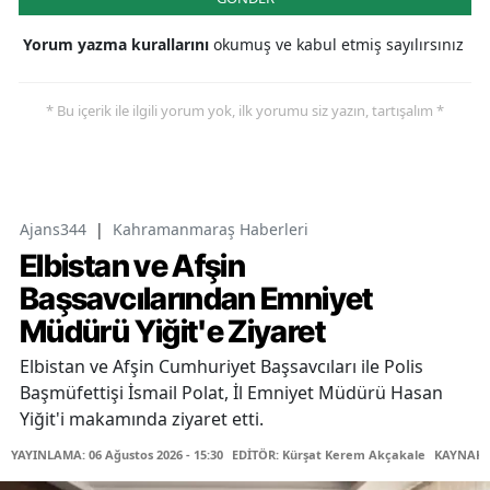
Yorum yazma kurallarını
okumuş ve kabul etmiş sayılırsınız
* Bu içerik ile ilgili yorum yok, ilk yorumu siz yazın, tartışalım *
Ajans344
|
Kahramanmaraş Haberleri
Elbistan ve Afşin
Başsavcılarından Emniyet
Müdürü Yiğit'e Ziyaret
Elbistan ve Afşin Cumhuriyet Başsavcıları ile Polis
Başmüfettişi İsmail Polat, İl Emniyet Müdürü Hasan
Yiğit'i makamında ziyaret etti.
YAYINLAMA: 06 Ağustos 2026 - 15:30
EDİTÖR: Kürşat Kerem Akçakale
KAYNAK: 