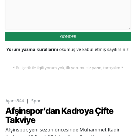
GÖNDER
Yorum yazma kurallarını
okumuş ve kabul etmiş sayılırsınız
* Bu içerik ile ilgili yorum yok, ilk yorumu siz yazın, tartışalım *
Ajans344
|
Spor
Afşinspor’dan Kadroya Çifte
Takviye
Afşinspor, yeni sezon öncesinde Muhammet Kadir