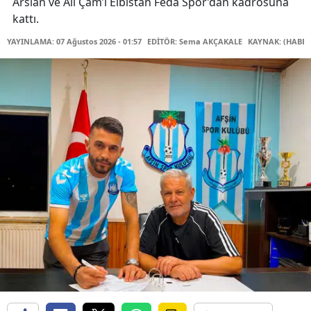
Arslan ve Ali Çam’ı Elbistan Feda Spor’dan kadrosuna
kattı.
YAYINLAMA: 07 Ağustos 2026 - 01:57
EDİTÖR: Sema AKÇAKALE
KAYNAK: (HABER