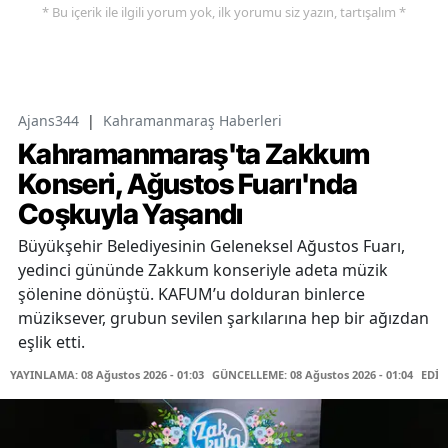
* Bu içerik ile ilgili yorum yok, ilk yorumu siz yazın, tartışalım *
Ajans344
|
Kahramanmaraş Haberleri
Kahramanmaraş'ta Zakkum
Konseri, Ağustos Fuarı'nda
Coşkuyla Yaşandı
Büyükşehir Belediyesinin Geleneksel Ağustos Fuarı,
yedinci gününde Zakkum konseriyle adeta müzik
şölenine dönüştü. KAFUM’u dolduran binlerce
müziksever, grubun sevilen şarkılarına hep bir ağızdan
eşlik etti.
YAYINLAMA: 08 Ağustos 2026 - 01:03
GÜNCELLEME: 08 Ağustos 2026 - 01:04
EDİT