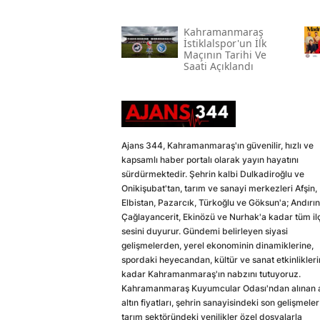
Kahramanmaraş
İstiklalspor'un İlk
Maçının Tarihi Ve
Saati Açıklandı
Ajans 344, Kahramanmaraş'ın güvenilir, hızlı ve
kapsamlı haber portalı olarak yayın hayatını
sürdürmektedir. Şehrin kalbi Dulkadiroğlu ve
Onikişubat'tan, tarım ve sanayi merkezleri Afşin,
Elbistan, Pazarcık, Türkoğlu ve Göksun'a; Andırın
Çağlayancerit, Ekinözü ve Nurhak'a kadar tüm il
sesini duyurur. Gündemi belirleyen siyasi
gelişmelerden, yerel ekonominin dinamiklerine,
spordaki heyecandan, kültür ve sanat etkinlikler
kadar Kahramanmaraş'ın nabzını tutuyoruz.
Kahramanmaraş Kuyumcular Odası'ndan alınan a
altın fiyatları, şehrin sanayisindeki son gelişmeler
tarım sektöründeki yenilikler özel dosyalarla