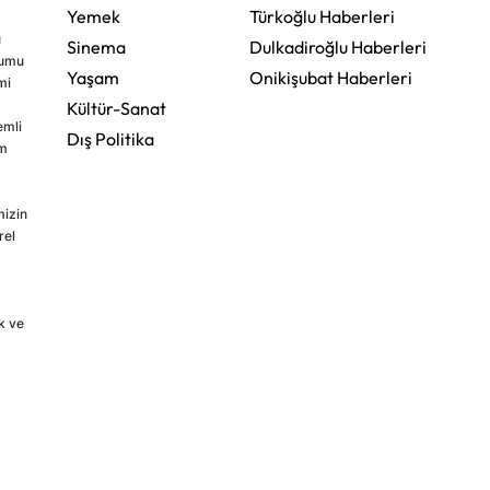
Yemek
Türkoğlu Haberleri
u
Sinema
Dulkadiroğlu Haberleri
rumu
Yaşam
Onikişubat Haberleri
mi
Kültür-Sanat
emli
Dış Politika
im
mizin
rel
k ve