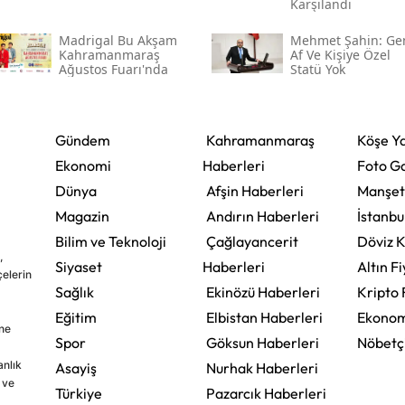
Karşılandı
Madrigal Bu Akşam
Mehmet Şahin: Ge
Kahramanmaraş
Af Ve Kişiye Özel
Ağustos Fuarı'nda
Statü Yok
Gündem
Kahramanmaraş
Köşe Ya
Ekonomi
Haberleri
Foto Ga
Dünya
Afşin Haberleri
Manşet
Magazin
Andırın Haberleri
İstanbu
Bilim ve Teknoloji
Çağlayancerit
Döviz K
,
Siyaset
Haberleri
Altın Fi
çelerin
Sağlık
Ekinözü Haberleri
Kripto 
Eğitim
Elbistan Haberleri
Ekonom
ine
Spor
Göksun Haberleri
Nöbetç
nlık
Asayiş
Nurhak Haberleri
 ve
Türkiye
Pazarcık Haberleri