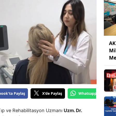
AK
Mi
Me
book'ta Paylaş
X'de Paylaş
Whatsapp'tan Gönde
Tıp ve Rehabilitasyon Uzmanı
Uzm. Dr.