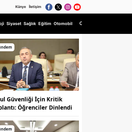
Künye
İletişim
oji
Siyaset
Sağlık
Eğitim
Otomobil
ündem
ul Güvenliği İçin Kritik
plantı: Öğrenciler Dinlendi
ündem