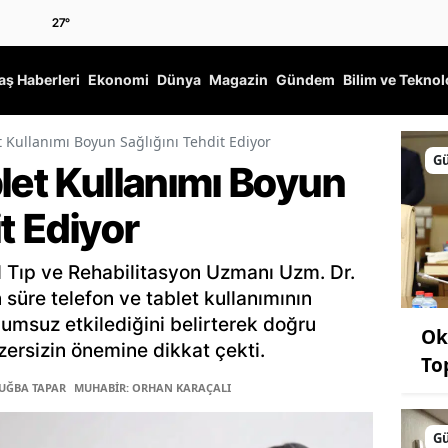
27
°
ş Haberleri
Ekonomi
Dünya
Magazin
Gündem
Bilim ve Teknol
t Kullanımı Boyun Sağlığını Tehdit Ediyor
G
let Kullanımı Boyun
it Ediyor
 Tıp ve Rehabilitasyon Uzmanı Uzm. Dr.
üre telefon ve tablet kullanımının
umsuz etkilediğini belirterek doğru
Ok
zersizin önemine dikkat çekti.
To
TUĞBA TAPAR
MUHABİR: ORHAN KARAÇALI
G