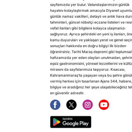
sayfamızda yer bulur. Vatandaşlarımızın günlük
hayatını kolaylaştırmak amacıyla Diyanet uyuml
günlük namaz vakitleri, detaylı ve anlık hava du
tahminleri, güncel nöbetçi eczane listeleri ve res
vefat ilanları gibi bilgilere kolayca ulaşmanızı
sağlıyoruz. Ayrıca şehirdeki en yeni iş ilanları, ön
kamu duyuruları ve yaklaşan yerel ve genel seç
sonuçları hakkında en doğru bilgiyi ilk bizden
öğrenirsiniz. Tarihi Maraş depremi gibi toplumsal
hafızamızda yer eden olayları unutmadan, şehri
eşsiz gastronomisini, yöresel lezzetlerini ve kültü
mirasını da sayfalarımıza taşıyoruz. Kısacası,
Kahramanmaraş'ta yaşayan veya bu şehre gönül
vermiş herkes için tasarlanan Ajans 344, habere,
bilgiye ve aradığınız her şeye ulaşabileceğiniz te
en güvenilir adrestir.