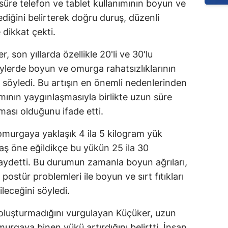
 süre telefon ve tablet kullanımının boyun ve
diğini belirterek doğru duruş, düzenli
dikkat çekti.
son yıllarda özellikle 20'li ve 30'lu
ylerde boyun ve omurga rahatsızlıklarının
 söyledi. Bu artışın en önemli nedenlerinden
ımının yaygınlaşmasıyla birlikte uzun süre
ası olduğunu ifade etti.
omurgaya yaklaşık 4 ila 5 kilogram yük
baş öne eğildikçe bu yükün 25 ila 30
kaydetti. Bu durumun zamanla boyun ağrıları,
, postür problemleri ile boyun ve sırt fıtıkları
ileceğini söyledi.
 oluşturmadığını vurgulayan Küçüker, uzun
urgaya binen yükü artırdığını belirtti. İnsan