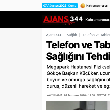
07 Ağustos 2026, Cuma
Kahramanmara
Ajans344
|
Sağlık
|
Telefon ve Table
Telefon ve Tab
Sağlığını Tehd
Megapark Hastanesi Fiziksel
Gökçe Başkan Küçüker, uzun s
boyun ve omurga sağlığını ol
duruş, düzenli hareket ve eg
YAYINLAMA: 01 Temmuz 2026 - 12:00
EDİTÖR: 