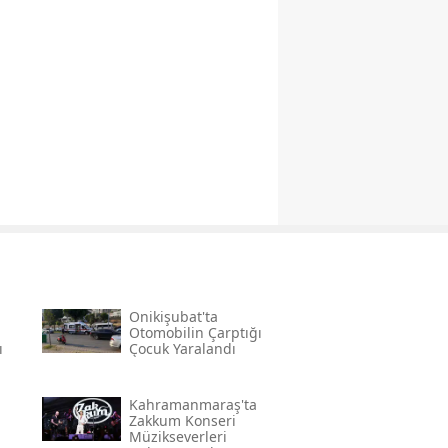
a
Onikişubat'ta
Otomobilin Çarptığı
ı
Çocuk Yaralandı
Kahramanmaraş'ta
Zakkum Konseri
a
Müzikseverleri