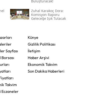
Buluşturacak!
nel
Zuhal Karakoç Dora:
Komisyon Raporu
Geleceğe Işık Tutacak
zarları
Künye
leriler
Gizlilik Politikası
ler Sayfası
İletişim
l Borsası
Haber Arşivi
urları
Ekonomik Takvim
yatları
Son Dakika Haberleri
Fiyatları
ik Takvim
i Eczaneler