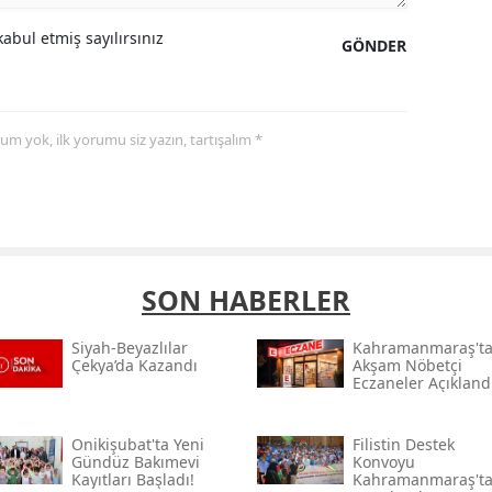
abul etmiş sayılırsınız
GÖNDER
yorum yok, ilk yorumu siz yazın, tartışalım *
SON HABERLER
Siyah-Beyazlılar
Kahramanmaraş't
Çekya’da Kazandı
Akşam Nöbetçi
Eczaneler Açıkland
Onikişubat'ta Yeni
Filistin Destek
Gündüz Bakımevi
Konvoyu
Kayıtları Başladı!
Kahramanmaraş't