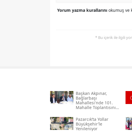
Yorum yazma kurallarını
okumuş ve k
* Bu içerik ile ilgili 
Başkan Akpınar,
Bağlarbaşı
Mahallesi'nde 101.
Mahalle Toplantısını
Gerçekleştirdi
Pazarcık’ta Yollar
Büyükşehir’le
Yenileniyor